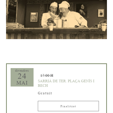
Diapositiva 1 de 1
divendres
24
17:00 H
SARRIÀ DE TER. PLAÇA GENÍS I
MAI
BECH
Gratuït
Finalitzat