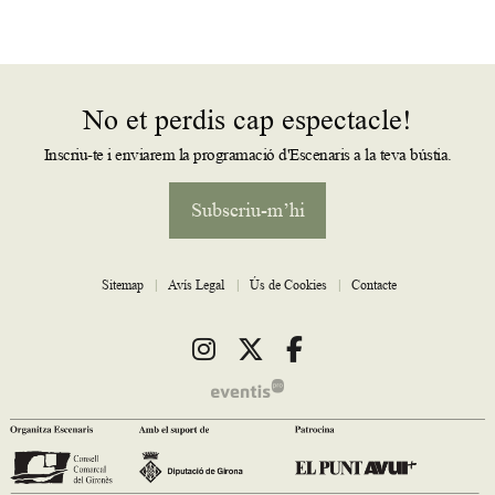
No et perdis cap espectacle!
Inscriu-te i enviarem la programació d'Escenaris a la teva bústia.
Subscriu-m’hi
Sitemap
|
Avís Legal
|
Ús de Cookies
|
Contacte
Link a instagram
Link a twitter
Link a facebook