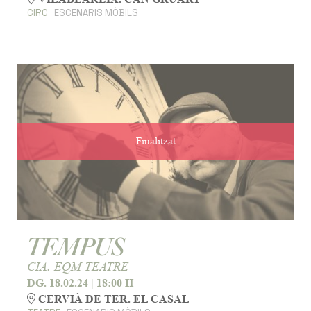
CIRC
ESCENARIS MÒBILS
Finalitzat
TEMPUS
CIA. EQM TEATRE
DG. 18.02.24
|
18:00 H
CERVIÀ DE TER. EL CASAL