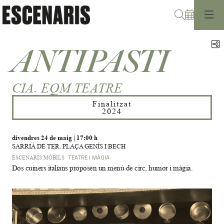
Cerca
C
ANTIPASTI
CIA. EQM TEATRE
Finalitzat
2024
divendres 24 de maig
|
17:00 h
SARRIÀ DE TER. PLAÇA GENÍS I BECH
ESCENARIS MÒBILS
TEATRE I MÀGIA
Dos cuiners italians proposen un menú de circ, humor i màgia.