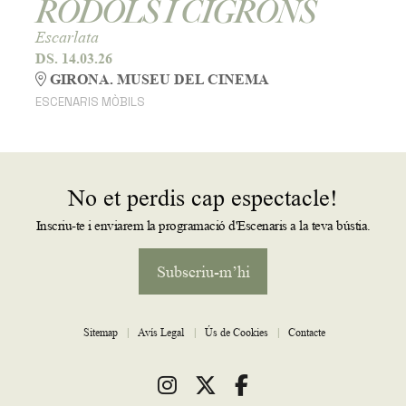
RÒDOLS I CIGRONS
Escarlata
DS. 14.03.26
GIRONA. MUSEU DEL CINEMA
ESCENARIS MÒBILS
No et perdis cap espectacle!
Inscriu-te i enviarem la programació d'Escenaris a la teva bústia.
Subscriu-m’hi
Sitemap
|
Avís Legal
|
Ús de Cookies
|
Contacte
Link a instagram
Link a twitter
Link a facebook