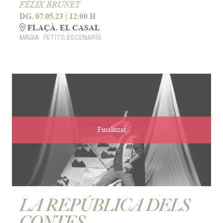
FÈLIX BRUNET
DG. 07.05.23
|
12:00 H
FLAÇÀ. EL CASAL
MÀGIA
PETITS ESCENARIS
Finalitzat
LA REPÚBLICA DELS
CONTES