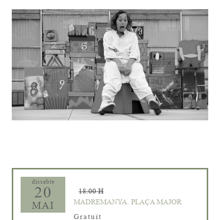
Diapositiva 1 de 1
dissabte
20
18:00 H
MADREMANYA. PLAÇA MAJOR
MAI
Gratuït