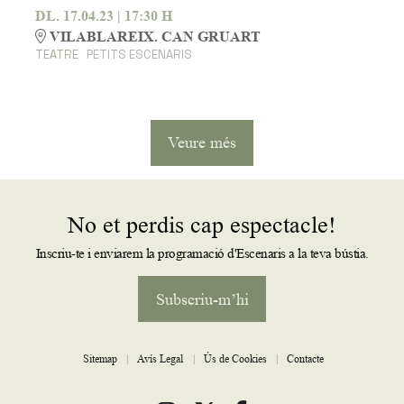
DL. 17.04.23
|
17:30 H
VILABLAREIX. CAN GRUART
TEATRE
PETITS ESCENARIS
Veure més
No et perdis cap espectacle!
Inscriu-te i enviarem la programació d'Escenaris a la teva bústia.
Subscriu-m’hi
Sitemap
|
Avís Legal
|
Ús de Cookies
|
Contacte