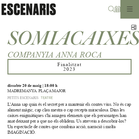
Cerca
C
SOMIACAIXE
COMPANYIA ANNA ROCA
Finalitzat
2023
dissabte 20 de maig
|
18:00 h
MADREMANYA. PLAÇA MAJOR
PETITS ESCENARIS
TEATRE
L'Anna sap quin és el secret per a mantenir els contes vius. No és cap
aliment màgic, cap clau mestra o cap recepta miraculosa. Dins les
caixes enigmàtiques s'hi amagen elements que els personatges han
anat deixant per a que no els oblidem. Us atreveiu a descobrir-los?
Un espectacle de contes que combina acció, narració i molta
IMAGINACIÓ.