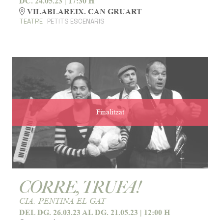
DC. 24.05.23
|
17:30 H
VILABLAREIX. CAN GRUART
TEATRE
PETITS ESCENARIS
Finalitzat
CORRE, TRUFA!
CIA. PENTINA EL GAT
DEL DG. 26.03.23
AL DG. 21.05.23
|
12:00 H