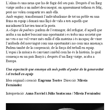
L’Alma és una nena que ha de fugir del seu país. Després d’un llarg 
viatge arriba a un indret desconegut, on aparentment tothom és feliç, 
però no volen compartir res amb ella.
Amb enginy, transformarà l’individualisme de tot un poble en una 
feina en equip i donarà una lliçó de vida a tots aquells que 
inicialment li havien tancat la porta.
A 
«Sopa de pedres»
 parlem de l’estranger, del refugiat, d’aquell que 
arriba a un indret buscant una oportunitat i es troba una societat que 
no veu o no vol veure més enllà d’ella mateixa i és incapaç de viure 
l’arribada del nouvingut com una oportunitat i no com una amenaça. 
Parlem també de la cooperació, de la força del treball en equip.
L’espai i la música és canviant i mòbil com ho és la història, la qual 
comença en un país llunyà i, després d’un llarg viatge, acaba a 
Europa.
Una espectacle que ensenya als més petits el poder de la generositat 
i el treball en equip 
Engruna Teatre  
Mireia 
Idea original i creació: 
Direcció: 
Fernàndez
Anna Farriol i Júlia Santacana / Mireia Fernàndez
Interpretació: 