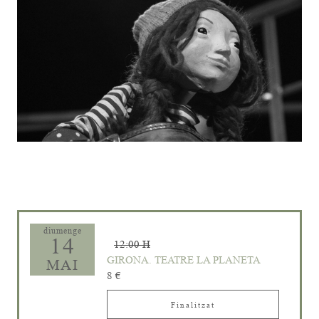
Diapositiva 1 de 1
diumenge
14
12:00 H
GIRONA. TEATRE LA PLANETA
MAI
8 €
Finalitzat