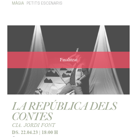
MÀGIA
PETITS ESCENARIS
Finalitzat
LA REPÚBLICA DELS
CONTES
CIA. JORDI FONT
DS. 22.04.23
|
18:00 H