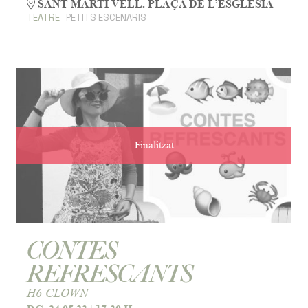
SANT MARTÍ VELL. PLAÇA DE L’ESGLÉSIA
TEATRE
PETITS ESCENARIS
Finalitzat
CONTES
REFRESCANTS
H6 CLOWN