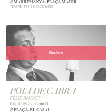
MADREMANYA. PLAÇA MAJOR
TEATRE
PETITS ESCENARIS
Finalitzat
POTA DE CABRA
FÈLIX BRUNET
DG. 07.05.23
|
12:00 H
FLAÇÀ. EL CASAL