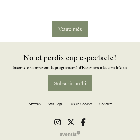
Veure més
No et perdis cap espectacle!
Inscriu-te i enviarem la programació d'Escenaris a la teva bústia.
Subscriu-m’hi
Sitemap
|
Avís Legal
|
Ús de Cookies
|
Contacte
Link a instagram
Link a twitter
Link a facebook