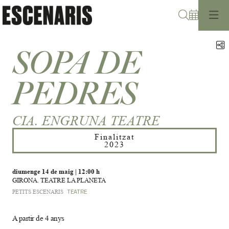
Cerca
C
SOPA DE
PEDRES
CIA. ENGRUNA TEATRE
Finalitzat
2023
diumenge 14 de maig
|
12:00 h
GIRONA. TEATRE LA PLANETA
PETITS ESCENARIS
TEATRE
A partir de 4 anys