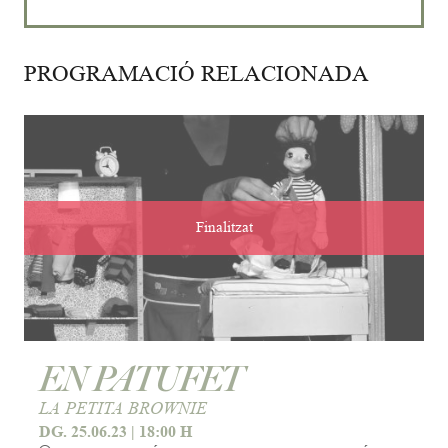
PROGRAMACIÓ RELACIONADA
Finalitzat
EN PATUFET
LA PETITA BROWNIE
DG. 25.06.23
|
18:00 H