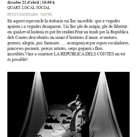
dissabte 22 d’abril
|
18:00 h
QUART. LOCAL SOCIAL
PETITS ESCENARIS
TEATRE
En aquest espectacle hi trobaràs un lloc increïble: que a vegades
apareix i a vegades desapareix. Un lloc ple de màgia, ple de llibertat:
on qualsevol història es pot fer realitat.Fent un tomb per la República
dels Contes descobriràs un munt d’històries d’amor, aventures,
guerres, alegria, por, fantasies….. acompanyat per oques escaladores,
princeses pacients, peixos artistes, serps gegants i flors
increïbles.Vine a conèixer LA REPÚBLICA DELS CONTES on tot
és possible!