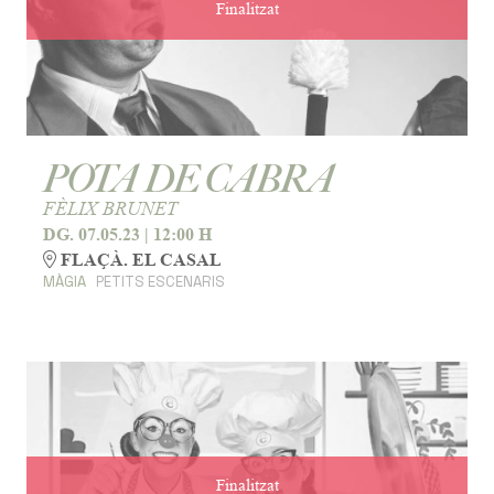
Finalitzat
POTA DE CABRA
FÈLIX BRUNET
DG. 07.05.23
|
12:00 H
FLAÇÀ. EL CASAL
MÀGIA
PETITS ESCENARIS
Finalitzat