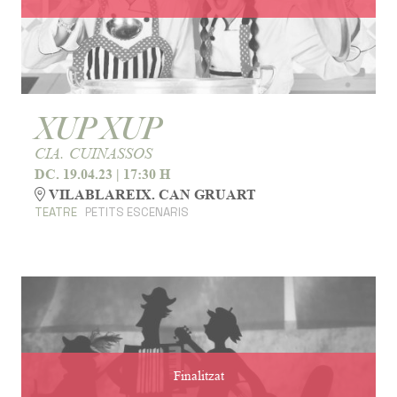
XUP XUP
CIA. CUINASSOS
DC. 19.04.23
|
17:30 H
VILABLAREIX. CAN GRUART
TEATRE
PETITS ESCENARIS
Finalitzat