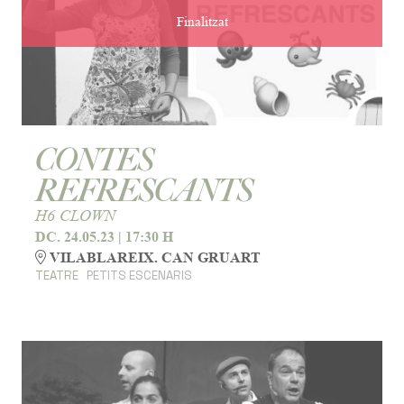
Finalitzat
CONTES
REFRESCANTS
H6 CLOWN
DC. 24.05.23
|
17:30 H
VILABLAREIX. CAN GRUART
TEATRE
PETITS ESCENARIS