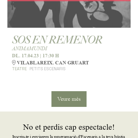
SOS EN REMENOR
ANIMAMUNDI
DL. 17.04.23
|
17:30 H
VILABLAREIX. CAN GRUART
TEATRE
PETITS ESCENARIS
Veure més
No et perdis cap espectacle!
Inscriu-te i enviarem la programació d'Escenaris a la teva bústia.