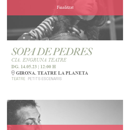
Finalitzat
SOPA DE PEDRES
CIA. ENGRUNA TEATRE
DG. 14.05.23
|
12:00 H
GIRONA. TEATRE LA PLANETA
TEATRE
PETITS ESCENARIS