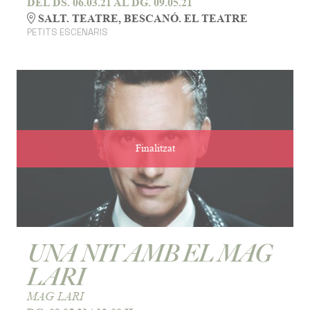
DEL DS. 06.03.21
AL DG. 09.05.21
SALT. TEATRE, BESCANÓ. EL TEATRE
PETITS ESCENARIS
Finalitzat
UNA NIT AMB EL MAG
LARI
MAG LARI