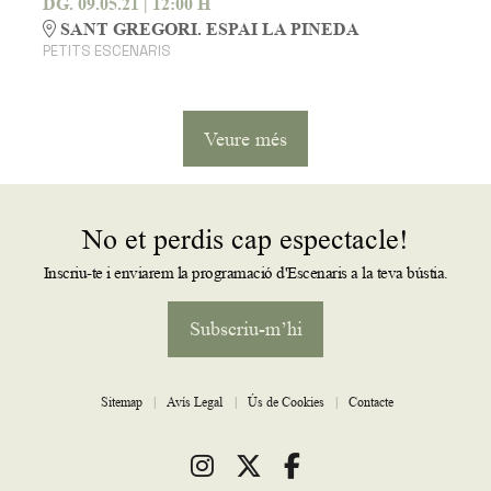
DG. 09.05.21
|
12:00 H
SANT GREGORI. ESPAI LA PINEDA
PETITS ESCENARIS
Veure més
No et perdis cap espectacle!
Inscriu-te i enviarem la programació d'Escenaris a la teva bústia.
Subscriu-m’hi
Sitemap
|
Avís Legal
|
Ús de Cookies
|
Contacte
Link a instagram
Link a twitter
Link a facebook