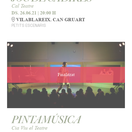
Cal Teatre
DS. 26.06.21
|
20:00 H
VILABLAREIX. CAN GRUART
PETITS ESCENARIS
Finalitzat
PINTAMÚSICA
Cia Viu el Teatre