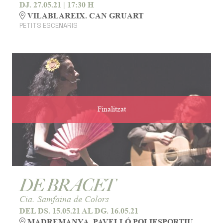
DJ. 27.05.21
|
17:30 H
VILABLAREIX. CAN GRUART
PETITS ESCENARIS
Finalitzat
DE BRACET
Cia. Samfaina de Colors
DEL DS. 15.05.21
AL DG. 16.05.21
MADREMANYA. PAVELLÓ POLIESPORTIU,