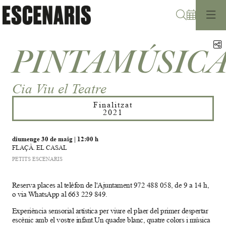
Cerca
C
PINTAMÚSIC
Cia Viu el Teatre
Finalitzat
2021
diumenge 30 de maig
|
12:00 h
FLAÇÀ. EL CASAL
PETITS ESCENARIS
Reserva places al telèfon de l'Ajuntament 972 488 058, de 9 a 14 h,
o via WhatsApp al 663 229 849.
Experiència sensorial artística per viure el plaer del primer despertar
escènic amb el vostre infant.Un quadre blanc, quatre colors i música