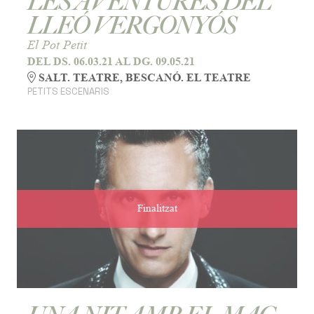
LES AVENTURES DEL
LLEÓ VERGONYÓS
El Pot Petit
DEL DS. 06.03.21
AL DG. 09.05.21
SALT. TEATRE, BESCANÓ. EL TEATRE
PETITS ESCENARIS
Finalitzat