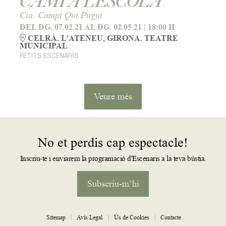
CAMÍ A L’ESCOLA
Cia. Campi Qui Pugui
DEL DG. 07.02.21
AL DG. 02.05.21
|
18:00 H
CELRÀ. L’ATENEU, GIRONA. TEATRE
MUNICIPAL
PETITS ESCENARIS
Veure més
No et perdis cap espectacle!
Inscriu-te i enviarem la programació d'Escenaris a la teva bústia.
Subscriu-m’hi
Sitemap
|
Avís Legal
|
Ús de Cookies
|
Contacte