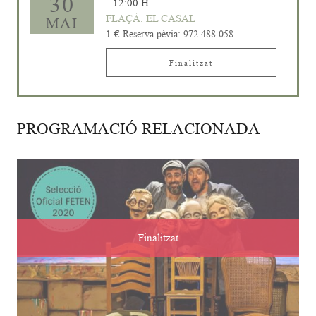
30
12:00 H
FLAÇÀ. EL CASAL
MAI
1 €
Reserva pèvia: 972 488 058
Finalitzat
PROGRAMACIÓ RELACIONADA
Finalitzat