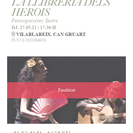
LA LLIBRERIA DELS
HEROIS
Peixospeixeres Teatre
DJ. 27.05.21
|
17:30 H
VILABLAREIX. CAN GRUART
PETITS ESCENARIS
Finalitzat