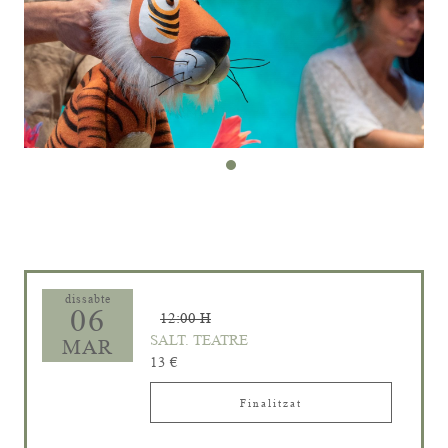
Diapositiva 2 de 2: LES AVENTURES DEL LLEÓ VERGONYÓS
dissabte
06
12:00 H
SALT. TEATRE
MAR
13 €
Finalitzat