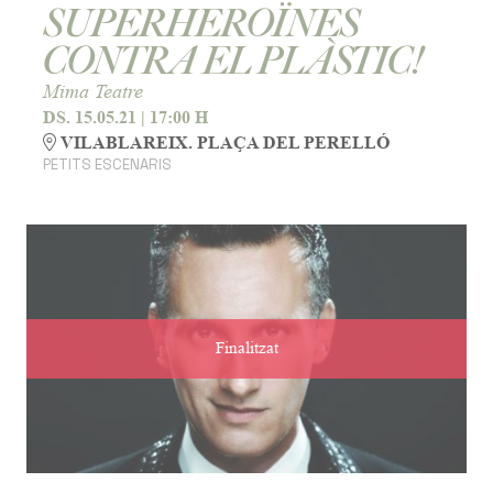
SUPERHEROÏNES
CONTRA EL PLÀSTIC!
Mima Teatre
DS. 15.05.21
|
17:00 H
VILABLAREIX. PLAÇA DEL PERELLÓ
PETITS ESCENARIS
Finalitzat