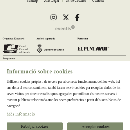
Sitemap
|
Avís Legal
|
Ús de Cookies
|
Contacte
Link a instagram
Link a twitter
Link a facebook
Informació sobre cookies
Utilitzem cookies pròpies i de tercers per al correcte funcionament del lloc web, i si
ens dona el seu consentiment, també farem servir cookies per recopilar dades de les
seves visites per obtenir estadístiques agregades per millorar els nostres serveis i
mostrar publicitat relacionada amb les seves preferències a partir dels seus hàbits de
navegació.
Més informació
Rebutjar cookies
Acceptar cookies