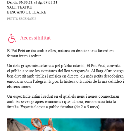
Del ds. 06.03.21
al dg. 09.05.21
SALT. TEATRE
BESCANÓ. EL TEATRE
PETITS ESCENARIS
El Pot Petit arriba amb titelles, música en directe i una funció en
format íntim i reduït
Un dels grups més aclamats pel públic infantil, El Pot Petit, convida
el públic a viure les aventures del lleó vergonyós. Al llarg d’un viatge
ben divertit amb titelles i música en directe, els més petits descobriran
emocions com l’alegria, la por, la tristesa o la ràbia de la mà del Lleó i
els seus amics.
Un espectacle íntim i reduït en el qual els nens i nenes connectaran
amb les seves pròpies emocions i que, alhora, emocionarà tota la
família. Espectacle per a públic familiar (de 2 a 5 anys).