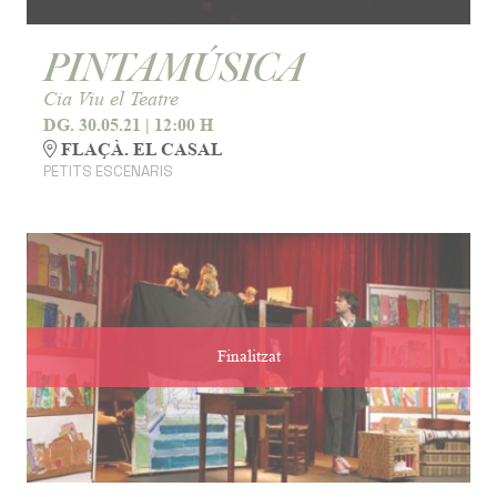
PINTAMÚSICA
Cia Viu el Teatre
DG. 30.05.21
|
12:00 H
FLAÇÀ. EL CASAL
PETITS ESCENARIS
Finalitzat