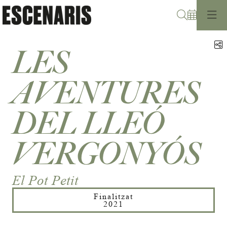
Cerca
C
LES
AVENTURES
DEL LLEÓ
VERGONYÓS
El Pot Petit
Finalitzat
2021