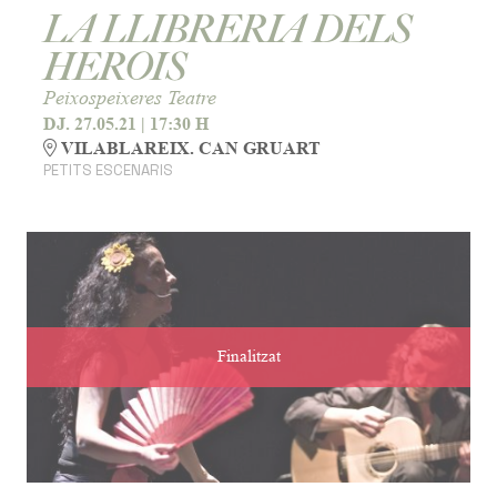
LA LLIBRERIA DELS
HEROIS
Peixospeixeres Teatre
DJ. 27.05.21
|
17:30 H
VILABLAREIX. CAN GRUART
PETITS ESCENARIS
Finalitzat