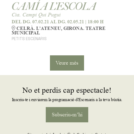
CAMÍ A L’ESCOLA
Cia. Campi Qui Pugui
DEL DG. 07.02.21
AL DG. 02.05.21
|
18:00 H
CELRÀ. L’ATENEU, GIRONA. TEATRE
MUNICIPAL
PETITS ESCENARIS
Veure més
No et perdis cap espectacle!
Inscriu-te i enviarem la programació d'Escenaris a la teva bústia.
Subscriu-m’hi