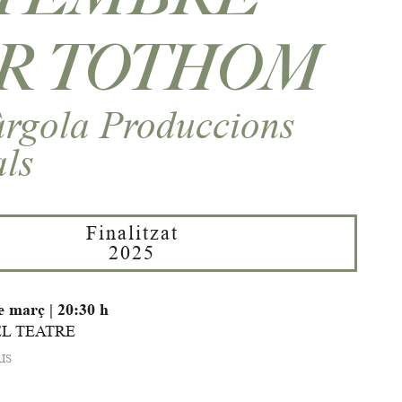
R TOTHOM
rgola Produccions
als
Finalitzat
2025
de març
|
20:30 h
EL TEATRE
IS