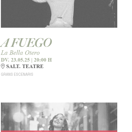
A FUEGO
La Bella Otero
DV. 23.05.25
|
20:00 H
SALT. TEATRE
GRANS ESCENARIS