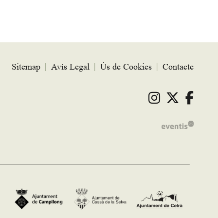
Sitemap
|
Avís Legal
|
Ús de Cookies
|
Contacte
Link a ins
Link a 
Link