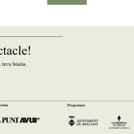
ctacle!
 teva bústia.