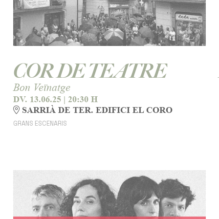
COR DE TEATRE
Bon Veïnatge
DV. 13.06.25
|
20:30 H
SARRIÀ DE TER. EDIFICI EL CORO
GRANS ESCENARIS