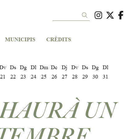
Link a ins
Link a 
Link
Cercar
MUNICIPIS
CRÈDITS
Dv
Ds
Dg
Dl
Dm
Dc
Dj
Dv
Ds
Dg
Dl
21
22
23
24
25
26
27
28
29
30
31
 HAURÀ UN
TEMBRE