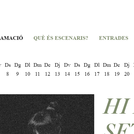
AMACIÓ
QUÈ ÉS ESCENARIS?
ENTRADES
v
Ds
Dg
Dl
Dm
Dc
Dj
Dv
Ds
Dg
Dl
Dm
Dc
Dj
8
9
10
11
12
13
14
15
16
17
18
19
20
HI
SE