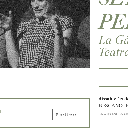
PE
La Gà
Teatr
dissabte 15 
BESCANÓ. 
E
GRANS ESCENAR
Finalitzat