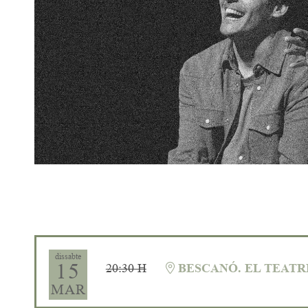
Diapositiva 1 de 1
dissabte
15
20:30 H
BESCANÓ. EL TEATR
MAR