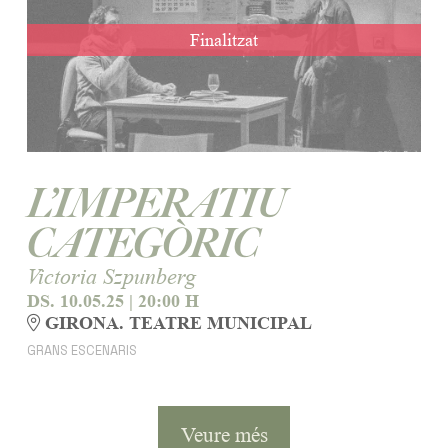
Finalitzat
L’IMPERATIU
CATEGÒRIC
Victoria Szpunberg
DS. 10.05.25
|
20:00 H
GIRONA. TEATRE MUNICIPAL
GRANS ESCENARIS
Veure més