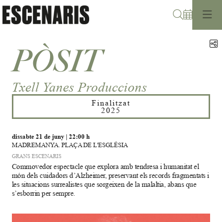
Cerca
C
PÒSIT
Txell Yanes Produccions
Finalitzat
2025
dissabte 21 de juny
|
22:00 h
MADREMANYA. PLAÇA DE L'ESGLÉSIA
GRANS ESCENARIS
Commovedor espectacle que explora amb tendresa i humanitat el
món dels cuidadors d’Alzheimer, preservant els records fragmentats i
les situacions surrealistes que sorgeixen de la malaltia, abans que
s’esborrin per sempre.