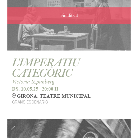
Finalitzat
L’IMPERATIU
CATEGÒRIC
Victoria Szpunberg
DS. 10.05.25
|
20:00 H
GIRONA. TEATRE MUNICIPAL
GRANS ESCENARIS