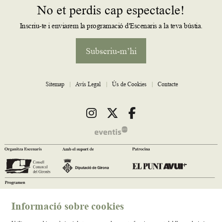
No et perdis cap espectacle!
Inscriu-te i enviarem la programació d'Escenaris a la teva bústia.
Subscriu-m’hi
Sitemap
|
Avís Legal
|
Ús de Cookies
|
Contacte
Link a instagram
Link a twitter
Link a facebook
Informació sobre cookies