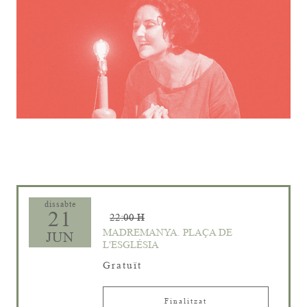
Diapositiva 1 de 1
dissabte
21
22:00 H
MADREMANYA. PLAÇA DE
JUN
L'ESGLÉSIA
Gratuït
Finalitzat