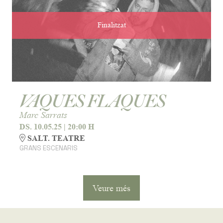
Finalitzat
VAQUES FLAQUES
Marc Sarrats
DS. 10.05.25
|
20:00 H
SALT. TEATRE
GRANS ESCENARIS
Veure més