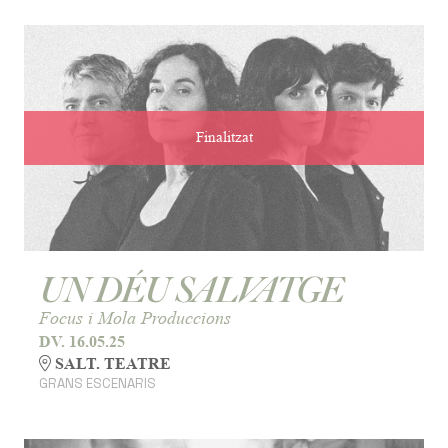
Finalitzat
UN DÉU SALVATGE
Focus i Mola Produccions
DV. 16.05.25
SALT. TEATRE
GRANS ESCENARIS