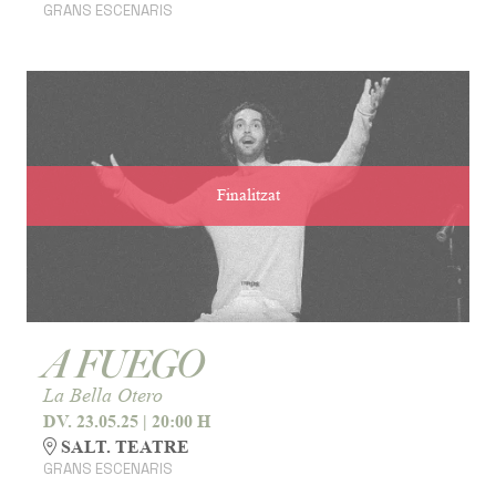
GRANS ESCENARIS
Finalitzat
A FUEGO
La Bella Otero
DV. 23.05.25
|
20:00 H
SALT. TEATRE
GRANS ESCENARIS