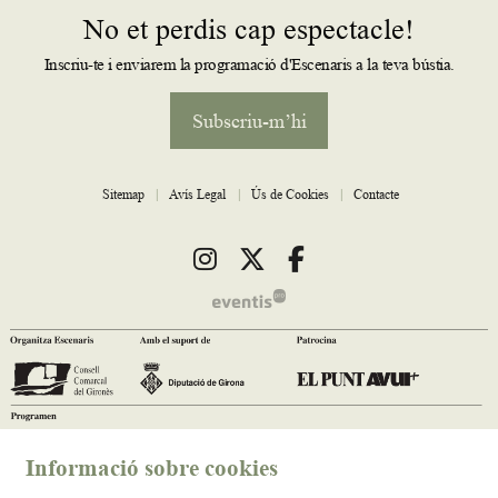
No et perdis cap espectacle!
Inscriu-te i enviarem la programació d'Escenaris a la teva bústia.
Subscriu-m’hi
Sitemap
|
Avís Legal
|
Ús de Cookies
|
Contacte
Link a instagram
Link a twitter
Link a facebook
Informació sobre cookies