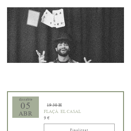
Diapositiva 1 de 1
dissabte
05
19:30 H
FLAÇÀ. EL CASAL
ABR
9 €
Finalitzat