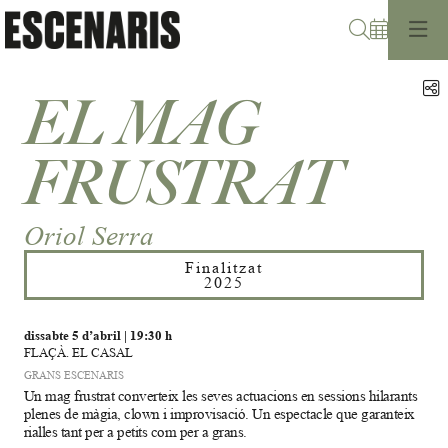
Cerca
C
EL MAG
FRUSTRAT
Oriol Serra
Finalitzat
2025
dissabte 5 d’abril
|
19:30 h
FLAÇÀ. EL CASAL
GRANS ESCENARIS
Un mag frustrat converteix les seves actuacions en sessions hilarants
plenes de màgia, clown i improvisació. Un espectacle que garanteix
rialles tant per a petits com per a grans.