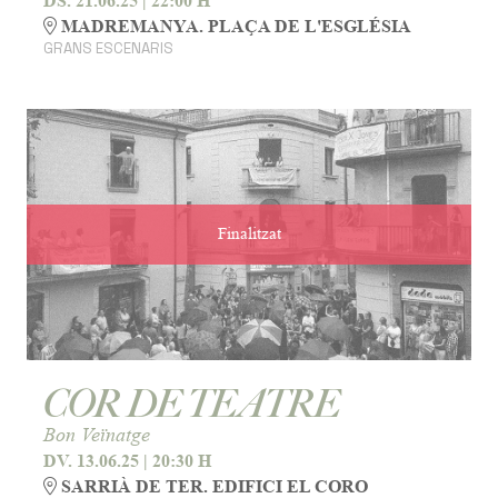
DS. 21.06.25
|
22:00 H
MADREMANYA. PLAÇA DE L'ESGLÉSIA
GRANS ESCENARIS
Finalitzat
COR DE TEATRE
Bon Veïnatge
DV. 13.06.25
|
20:30 H
SARRIÀ DE TER. EDIFICI EL CORO