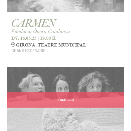
CARMEN
Fundació Òpera Catalunya
DV. 16.05.25
|
19:00 H
GIRONA. TEATRE MUNICIPAL
GRANS ESCENARIS
Finalitzat