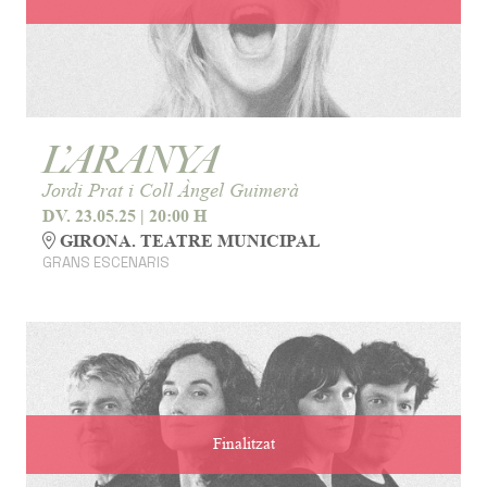
L’ARANYA
Jordi Prat i Coll Àngel Guimerà
DV. 23.05.25
|
20:00 H
GIRONA. TEATRE MUNICIPAL
GRANS ESCENARIS
Finalitzat