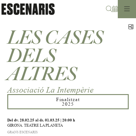
Cerca
C
LES CASES
DELS
ALTRES
Associació La Intempèrie
Finalitzat
2025
Del dv. 28.02.25
al ds. 01.03.25
|
20:00 h
GIRONA. TEATRE LA PLANETA
GRANS ESCENARIS