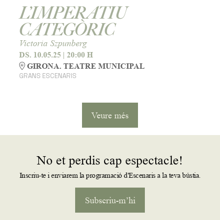
L’IMPERATIU
CATEGÒRIC
Victoria Szpunberg
DS. 10.05.25
|
20:00 H
GIRONA. TEATRE MUNICIPAL
GRANS ESCENARIS
Veure més
No et perdis cap espectacle!
Inscriu-te i enviarem la programació d'Escenaris a la teva bústia.
Subscriu-m’hi