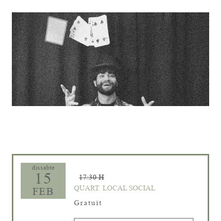
Diapositiva 1 de 1
dissabte
15
17:30 H
QUART. LOCAL SOCIAL
FEB
Gratuït