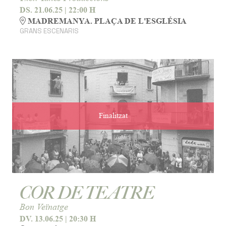
DS. 21.06.25
|
22:00 H
MADREMANYA. PLAÇA DE L'ESGLÉSIA
GRANS ESCENARIS
Finalitzat
COR DE TEATRE
Bon Veïnatge
DV. 13.06.25
|
20:30 H