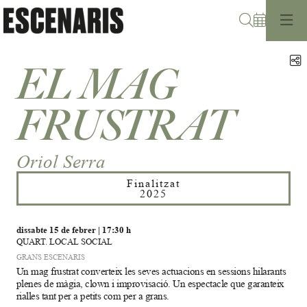
Cerca
C
EL MAG
FRUSTRAT
Oriol Serra
Finalitzat
2025
dissabte 15 de febrer
|
17:30 h
QUART. LOCAL SOCIAL
GRANS ESCENARIS
Un mag frustrat converteix les seves actuacions en sessions hilarants
plenes de màgia, clown i improvisació. Un espectacle que garanteix
rialles tant per a petits com per a grans.