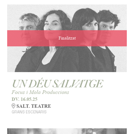
Finalitzat
UN DÉU SALVATGE
Focus i Mola Produccions
DV. 16.05.25
SALT. TEATRE
GRANS ESCENARIS