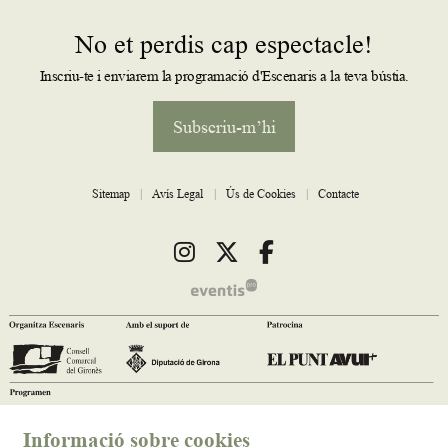
No et perdis cap espectacle!
Inscriu-te i enviarem la programació d'Escenaris a la teva bústia.
Subscriu-m’hi
Sitemap
|
Avís Legal
|
Ús de Cookies
|
Contacte
Link a instagram
Link a twitter
Link a facebook
Informació sobre cookies