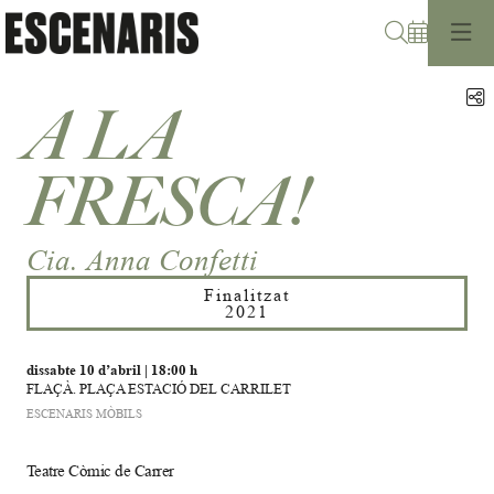
Cerca
C
A LA
FRESCA!
Cia. Anna Confetti
Finalitzat
2021
dissabte 10 d’abril
|
18:00 h
FLAÇÀ. PLAÇA ESTACIÓ DEL CARRILET
ESCENARIS MÒBILS
Teatre Còmic de Carrer