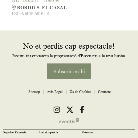
DG. 18.04.21
|
11:00 H
BORDILS. EL CASAL
ESCENARIS MÒBILS
No et perdis cap espectacle!
Inscriu-te i enviarem la programació d'Escenaris a la teva bústia.
Subscriu-m’hi
Sitemap
|
Avís Legal
|
Ús de Cookies
|
Contacte
Link a instagram
Link a twitter
Link a facebook