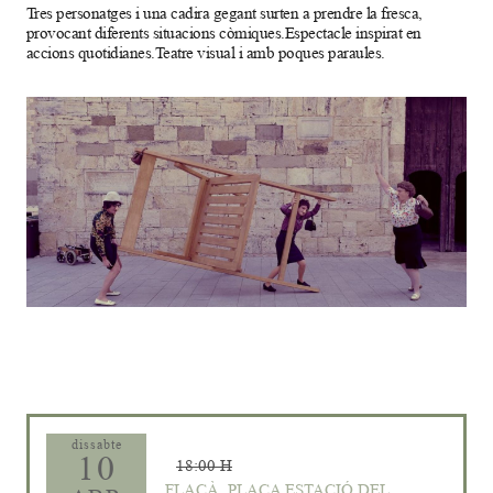
Tres personatges i una cadira gegant surten a prendre la fresca,
provocant diferents situacions còmiques.Espectacle inspirat en
accions quotidianes.Teatre visual i amb poques paraules.
Diapositiva 1 de 1
dissabte
10
18:00 H
FLAÇÀ. PLAÇA ESTACIÓ DEL