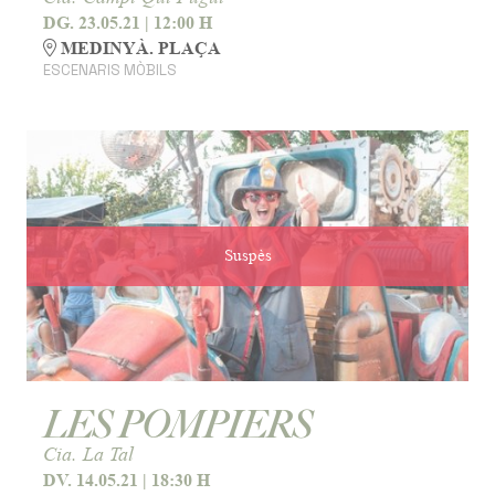
DG. 23.05.21
|
12:00 H
MEDINYÀ. PLAÇA
ESCENARIS MÒBILS
Suspès
LES POMPIERS
Cia. La Tal
DV. 14.05.21
|
18:30 H