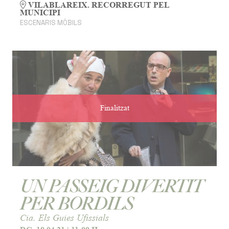
VILABLAREIX. RECORREGUT PEL
MUNICIPI
ESCENARIS MÒBILS
Finalitzat
UN PASSEIG DIVERTIT
PER BORDILS
Cia. Els Guies Ufissials