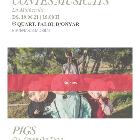
CONTES MUSICATS
La Minúscula
DS. 19.06.21
|
18:00 H
QUART. PALOL D’ONYAR
ESCENARIS MÒBILS
Suspès
PIGS
Cia. Campi Qui Pugui