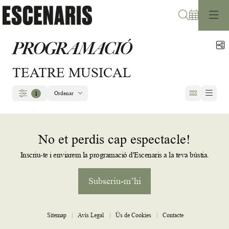
Cerca
PROGRAMACIÓ
C
TEATRE MUSICAL
Ordenar
1
Filtrar
Ordenar per
No et perdis cap espectacle!
Inscriu-te i enviarem la programació d'Escenaris a la teva bústia.
Subscriu-m’hi
Sitemap
|
Avís Legal
|
Ús de Cookies
|
Contacte