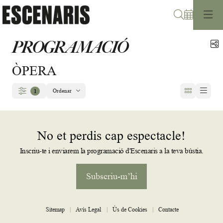
Cerca
PROGRAMACIÓ
C
ÒPERA
Ordenar
1
Filtrar
Ordenar per
No et perdis cap espectacle!
Inscriu-te i enviarem la programació d'Escenaris a la teva bústia.
Subscriu-m’hi
Sitemap
|
Avís Legal
|
Ús de Cookies
|
Contacte