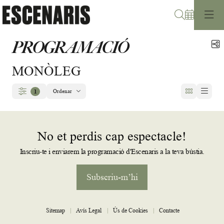
Cerca
PROGRAMACIÓ
C
MONÒLEG
Ordenar
1
Filtrar
Ordenar per
No et perdis cap espectacle!
Inscriu-te i enviarem la programació d'Escenaris a la teva bústia.
Subscriu-m’hi
Sitemap
|
Avís Legal
|
Ús de Cookies
|
Contacte