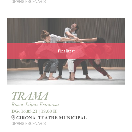
GRANS ESCENARIS
Finalitzat
TRAMA
Roser López Espinosa
DG. 16.05.21
|
18:00 H
GIRONA. TEATRE MUNICIPAL
GRANS ESCENARIS