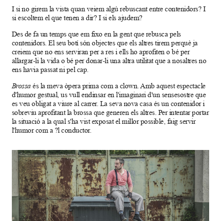
I si no girem la vista quan veiem algú rebuscant entre contenidors? I
si escoltem el que tenen a dir? I si els ajudem?
Des de fa un temps que em fixo en la gent que rebusca pels
contenidors. El seu botí són objectes que els altres tirem perquè ja
creiem que no ens serviran per a res i ells ho aprofiten o bé per
allargar-li la vida o bé per donar-li una altra utilitat que a nosaltres no
ens havia passat ni pel cap.
Brossa
és la meva òpera prima com a clown. Amb aquest espectacle
d'humor gestual, us vull endinsar en l'imaginari d'un sensesostre que
es veu obligat a viure al carrer. La seva nova casa és un contenidor i
sobreviu aprofitant la brossa que generen els altres. Per intentar portar
la situació a la qual s'ha vist exposat el millor possible, faig servir
l'humor com a ?l conductor.