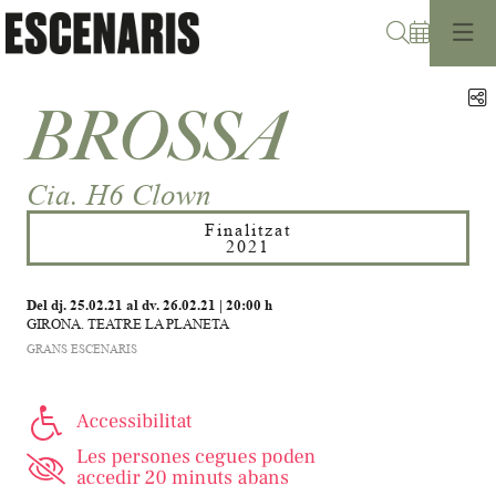
Cerca
C
BROSSA
Cia. H6 Clown
Finalitzat
2021
Del dj. 25.02.21
al dv. 26.02.21
|
20:00 h
GIRONA. TEATRE LA PLANETA
GRANS ESCENARIS