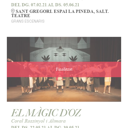
DEL DG. 07.02.21
AL DS. 05.06.21
SANT GREGORI. ESPAI LA PINEDA, SALT.
TEATRE
GRANS ESCENARIS
Finalitzat
EL MÀGIC D’OZ
Coral Rossinyol i Alimara
DEL DS. 22.05.21
AL DG. 30.05.21