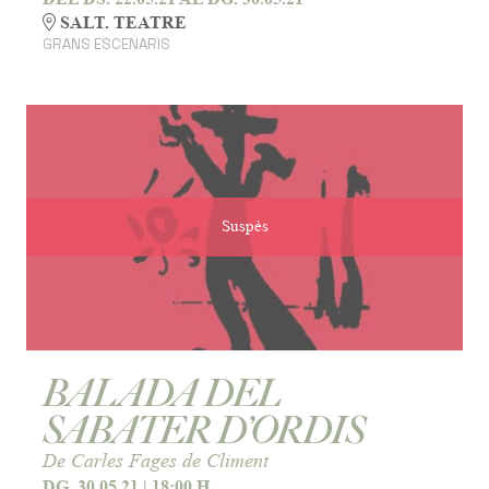
SALT. TEATRE
GRANS ESCENARIS
Suspès
BALADA DEL
SABATER D’ORDIS
De Carles Fages de Climent
DG. 30.05.21
|
18:00 H