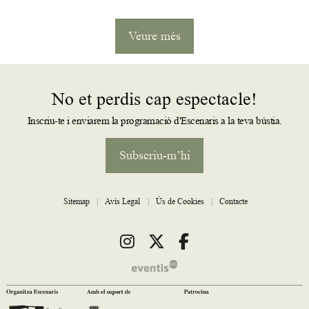
Veure més
No et perdis cap espectacle!
Inscriu-te i enviarem la programació d'Escenaris a la teva bústia.
Subscriu-m’hi
Sitemap
|
Avís Legal
|
Ús de Cookies
|
Contacte
Link a instagram
Link a twitter
Link a facebook