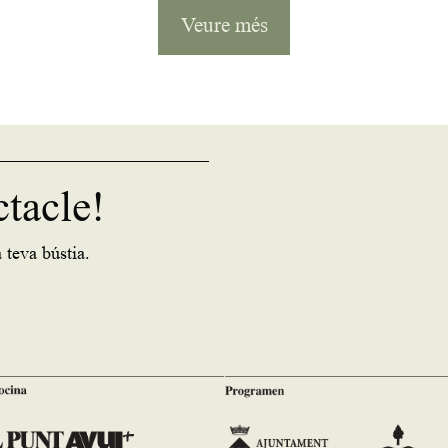
Veure més
ctacle!
 teva bústia.