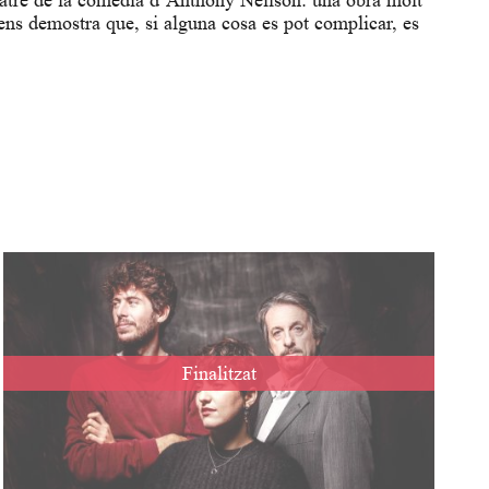
atre de la comèdia d’Anthony Neilson: una obra molt
ens demostra que, si alguna cosa es pot complicar, es
Finalitzat