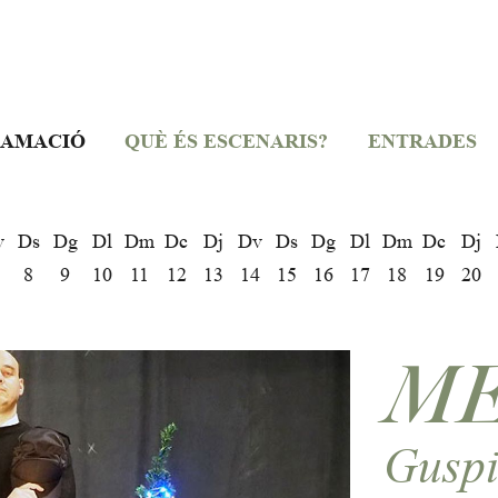
AMACIÓ
QUÈ ÉS ESCENARIS?
ENTRADES
v
Ds
Dg
Dl
Dm
Dc
Dj
Dv
Ds
Dg
Dl
Dm
Dc
Dj
8
9
10
11
12
13
14
15
16
17
18
19
20
ME
Guspi