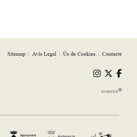
Sitemap
|
Avís Legal
|
Ús de Cookies
|
Contacte
Link a ins
Link a 
Link