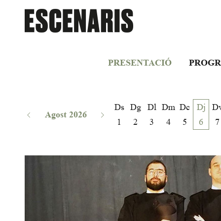
PRESENTACIÓ
PROGR
Ds
Dg
Dl
Dm
Dc
Dj
D
Agost 2026
1
2
3
4
5
6
7