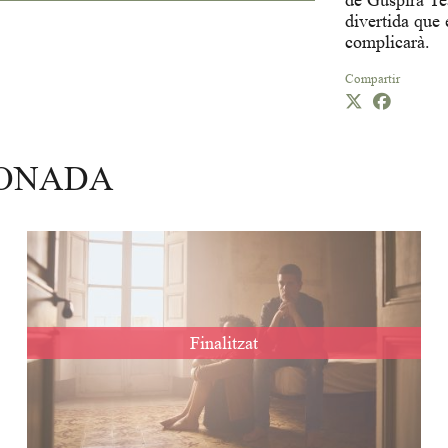
de Guspira Te
divertida que 
complicarà.
Compartir
IONADA
Finalitzat