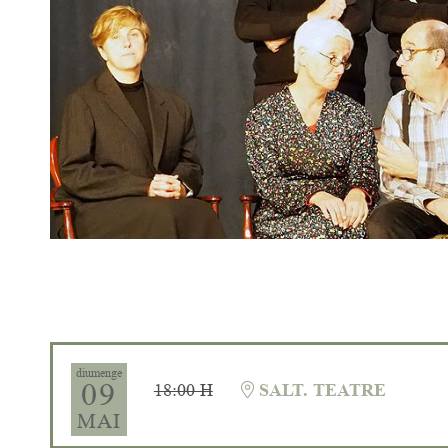
Diapositiva 1 de 1
diumenge
09
18:00 H
SALT. TEATRE
MAI