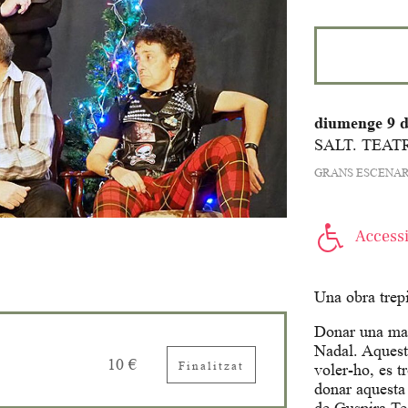
diumenge 9 
SALT. TEAT
GRANS ESCENAR
Una obra trepi
Donar una mala
Nadal. Aquesta
10 €
Finalitzat
voler-ho, es 
donar aquesta