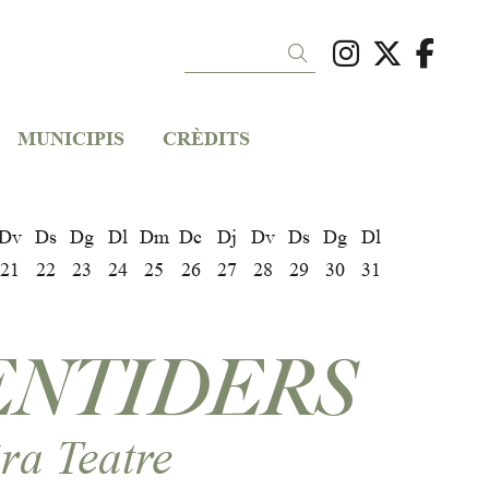
Link a ins
Link a 
Link
Cercar
MUNICIPIS
CRÈDITS
Dv
Ds
Dg
Dl
Dm
Dc
Dj
Dv
Ds
Dg
Dl
21
22
23
24
25
26
27
28
29
30
31
NTIDERS
ra Teatre