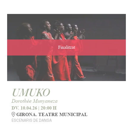
Finalitzat
UMUKO
Dorothée Munyaneza
DV. 10.04.26
|
20:00 H
GIRONA. TEATRE MUNICIPAL
ESCENARIS DE DANSA