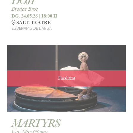
DOJI
Brodas Bros
DG. 24.05.26
|
18:00 H
SALT. TEATRE
ESCENARIS DE DANSA
Finalitzat
MARTYRS
Cia. Mar Gómez