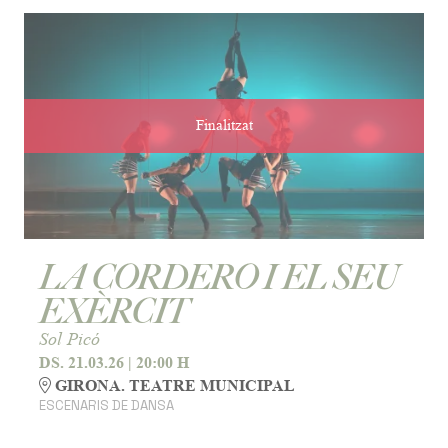
Finalitzat
LA CORDERO I EL SEU
EXÈRCIT
Sol Picó
DS. 21.03.26
|
20:00 H
GIRONA. TEATRE MUNICIPAL
ESCENARIS DE DANSA