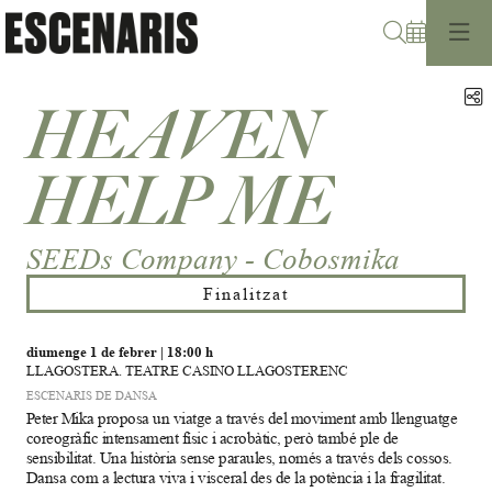
Cerca
C
HEAVEN
HELP ME
SEEDs Company - Cobosmika
Finalitzat
diumenge 1 de febrer
|
18:00 h
LLAGOSTERA. TEATRE CASINO LLAGOSTERENC
ESCENARIS DE DANSA
Peter Mika proposa un viatge a través del moviment amb llenguatge
coreogràfic intensament físic i acrobàtic, però també ple de
sensibilitat. Una història sense paraules, només a través dels cossos.
Dansa com a lectura viva i visceral des de la potència i la fragilitat.