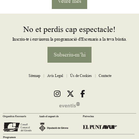
Veure més
No et perdis cap espectacle!
Inscriu-te i enviarem la programació d'Escenaris a la teva bústia.
Subscriu-m’hi
Sitemap
|
Avís Legal
|
Ús de Cookies
|
Contacte
Link a instagram
Link a twitter
Link a facebook