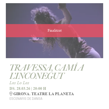
Finalitzat
TRAVESSA, CAMÍ A
L’INCONEGUT
Las Lo Las
DS. 28.03.26
|
20:00 H
GIRONA. TEATRE LA PLANETA
ESCENARIS DE DANSA