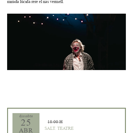
mirada lúcida rere el nas vermell.
Diapositiva 1 de 1
dissabte
25
18:00 H
SALT. TEATRE
ABR