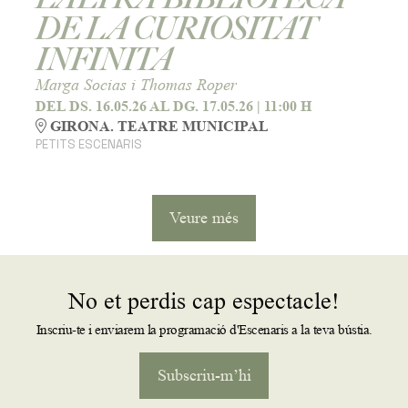
DE LA CURIOSITAT
INFINITA
Marga Socias i Thomas Roper
DEL DS. 16.05.26
AL DG. 17.05.26
|
11:00 H
GIRONA. TEATRE MUNICIPAL
PETITS ESCENARIS
Veure més
No et perdis cap espectacle!
Inscriu-te i enviarem la programació d'Escenaris a la teva bústia.
Subscriu-m’hi