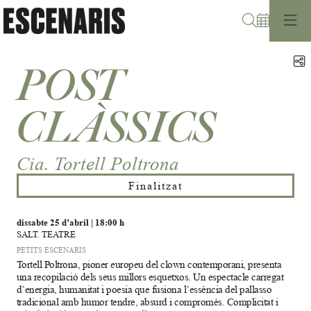
Cerca
C
POST
CLÀSSICS
Cia. Tortell Poltrona
Finalitzat
dissabte 25 d’abril
|
18:00 h
SALT. TEATRE
PETITS ESCENARIS
Tortell Poltrona, pioner europeu del clown contemporani, presenta
una recopilació dels seus millors esquetxos. Un espectacle carregat
d’energia, humanitat i poesia que fusiona l’essència del pallasso
tradicional amb humor tendre, absurd i compromès. Complicitat i