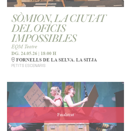
SÒMION, LA CIUTAT
DEL OFICIS
IMPOSSIBLES
EQM Teatre
DG. 24.05.26
|
18:00 H
FORNELLS DE LA SELVA. LA SITJA
PETITS ESCENARIS
Finalitzat