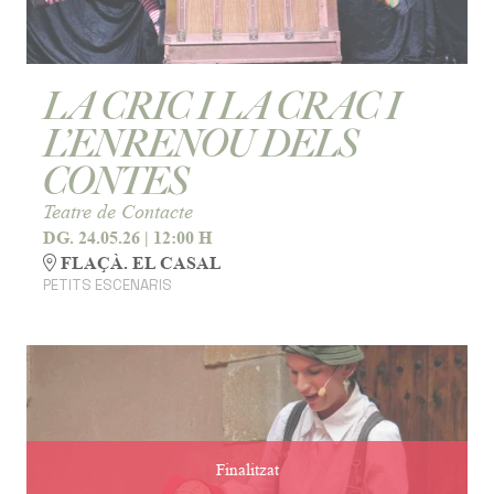
LA CRIC I LA CRAC I
L’ENRENOU DELS
CONTES
Teatre de Contacte
DG. 24.05.26
|
12:00 H
FLAÇÀ. EL CASAL
PETITS ESCENARIS
Finalitzat