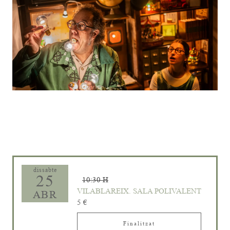
Diapositiva 1 de 1
dissabte
25
10:30 H
VILABLAREIX. SALA POLIVALENT
ABR
5 €
Finalitzat