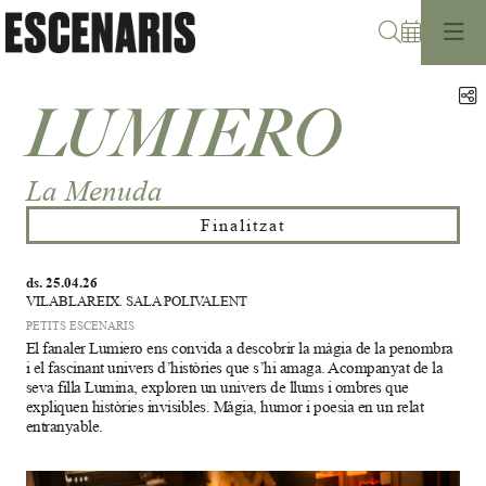
Cerca
C
LUMIERO
La Menuda
Finalitzat
ds. 25.04.26
VILABLAREIX. SALA POLIVALENT
PETITS ESCENARIS
El fanaler Lumiero ens convida a descobrir la màgia de la penombra
i el fascinant univers d’històries que s’hi amaga. Acompanyat de la
seva filla Lumina, exploren un univers de llums i ombres que
expliquen històries invisibles. Màgia, humor i poesia en un relat
entranyable.