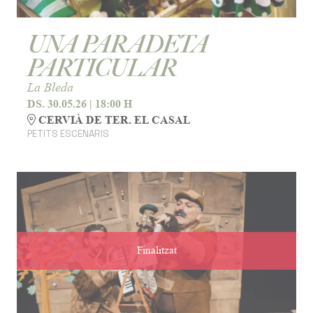
UNA PARADETA
PARTICULAR
La Bleda
DS. 30.05.26
|
18:00 H
CERVIÀ DE TER. EL CASAL
PETITS ESCENARIS
Finalitzat