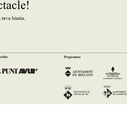
ctacle!
 teva bústia.