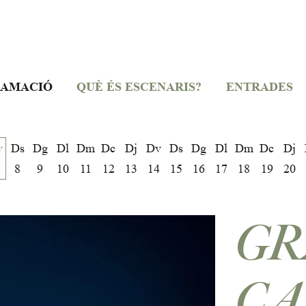
AMACIÓ
QUÈ ÉS ESCENARIS?
ENTRADES
v
Ds
Dg
Dl
Dm
Dc
Dj
Dv
Ds
Dg
Dl
Dm
Dc
Dj
8
9
10
11
12
13
14
15
16
17
18
19
20
GR
CA