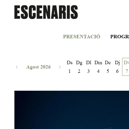
PRESENTACIÓ
PROGR
Ds
Dg
Dl
Dm
Dc
Dj
D
Agost 2026
1
2
3
4
5
6
7