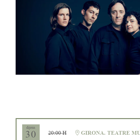
Diapositiva 1 de 1
dijous
30
20:00 H
GIRONA. TEATRE MU