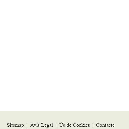
Sitemap
|
Avís Legal
|
Ús de Cookies
|
Contacte