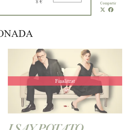
8 €
Compartir
IONADA
Finalitzat
I SAY POTATO