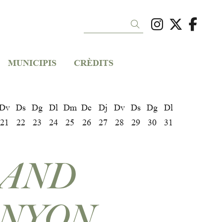
Link a ins
Link a 
Link
Cercar
MUNICIPIS
CRÈDITS
Dv
Ds
Dg
Dl
Dm
Dc
Dj
Dv
Ds
Dg
Dl
21
22
23
24
25
26
27
28
29
30
31
AND
NYON