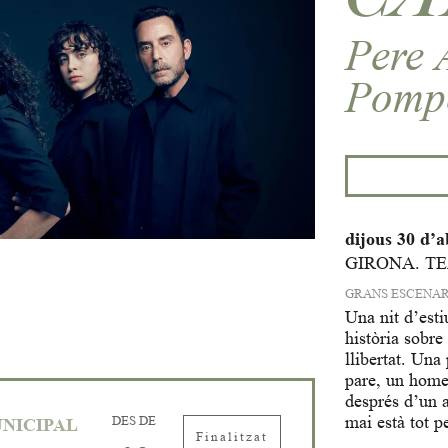
Pere A
Pomp
dijous 30 d’a
GIRONA. T
GRANS ESCENAR
Una nit d’esti
història sobre
llibertat. Una
pare, un home
després d’un a
mai està tot p
DES DE
NICIPAL
Finalitzat