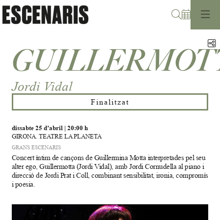
Cerca
C
GUILLERMOT
Jordi Vidal
Finalitzat
dissabte 25 d’abril
|
20:00 h
GIRONA. TEATRE LA PLANETA
GRANS ESCENARIS
Concert íntim de cançons de Guillermina Motta interpretades pel seu
alter ego, Guillermotta (Jordi Vidal), amb Jordi Cornudella al piano i
direcció de Jordi Prat i Coll, combinant sensibilitat, ironia, compromís
i poesia.