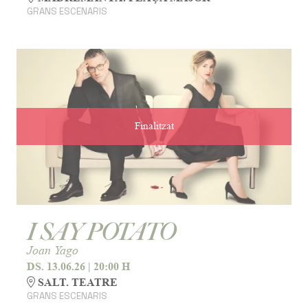
GRANS ESCENARIS
Finalitzat
I SAY POTATO
Joan Yago
DS. 13.06.26
|
20:00 H
SALT. TEATRE
GRANS ESCENARIS