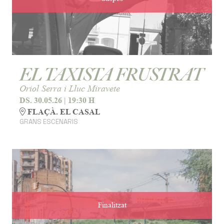
EL TAXISTA FRUSTRAT
Oriol Serra i Lluc Miravete
DS. 30.05.26
|
19:30 H
FLAÇÀ. EL CASAL
GRANS ESCENARIS
Finalitzat