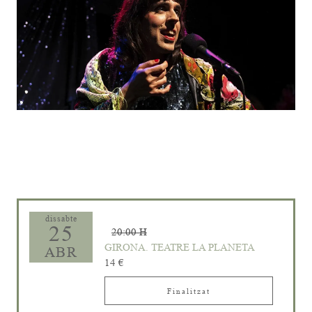
Diapositiva 1 de 1
dissabte
25
20:00 H
GIRONA. TEATRE LA PLANETA
ABR
14 €
Finalitzat