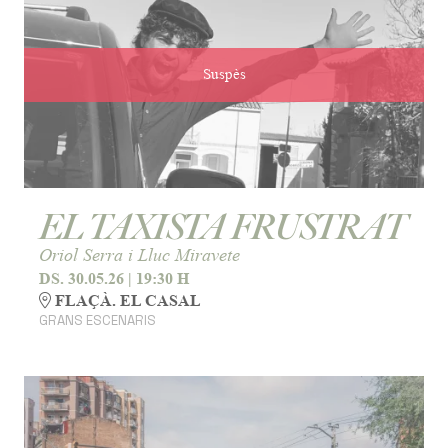
Suspès
EL TAXISTA FRUSTRAT
Oriol Serra i Lluc Miravete
DS. 30.05.26
|
19:30 H
FLAÇÀ. EL CASAL
GRANS ESCENARIS