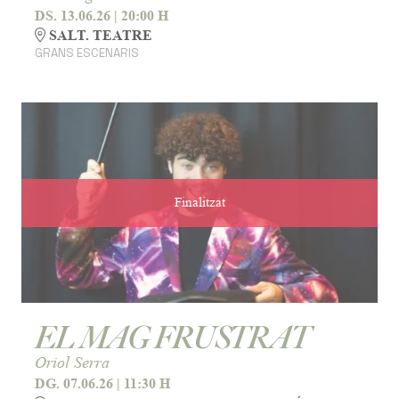
DS. 13.06.26
|
20:00 H
SALT. TEATRE
GRANS ESCENARIS
Finalitzat
EL MAG FRUSTRAT
Oriol Serra
DG. 07.06.26
|
11:30 H