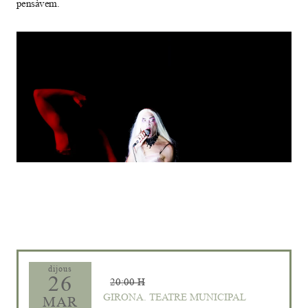
pensàvem.
Diapositiva 1 de 1
dijous
26
20:00 H
GIRONA. TEATRE MUNICIPAL
MAR