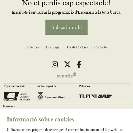
No et perdis cap espectacle!
Inscriu-te i enviarem la programació d'Escenaris a la teva bústia.
Subscriu-m’hi
Sitemap
|
Avís Legal
|
Ús de Cookies
|
Contacte
Link a instagram
Link a twitter
Link a facebook
Informació sobre cookies
Utilitzem cookies pròpies i de tercers per al correcte funcionament del lloc web, i si