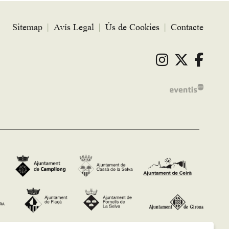
Sitemap
|
Avís Legal
|
Ús de Cookies
|
Contacte
Link a ins
Link a 
Link