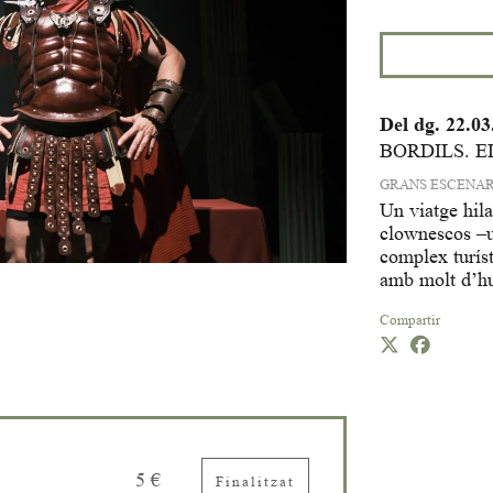
Del dg. 22.03
BORDILS. E
GRANS ESCENAR
Un viatge hil
clownescos –un
complex turís
amb molt d’hu
Compartir
5 €
Finalitzat