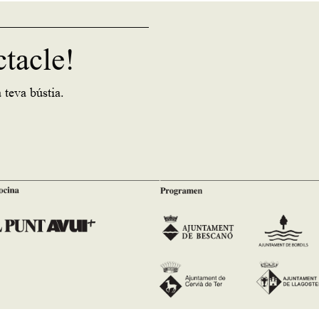
ctacle!
 teva bústia.