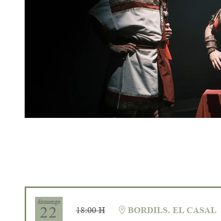
Diapositiva 1 de 1
diumenge
22
18:00 H
BORDILS. EL CASAL