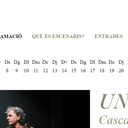
AMACIÓ
QUÈ ÉS ESCENARIS?
ENTRADES
v
Ds
Dg
Dl
Dm
Dc
Dj
Dv
Ds
Dg
Dl
Dm
Dc
Dj
8
9
10
11
12
13
14
15
16
17
18
19
20
UN
Casca