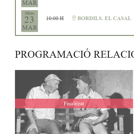
MAR
dilluns
23
10:00 H
BORDILS. EL CASAL
MAR
PROGRAMACIÓ RELAC
Finalitzat