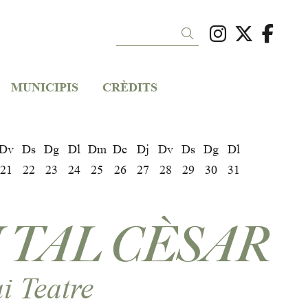
Link a ins
Link a 
Link
Cercar
MUNICIPIS
CRÈDITS
Dv
Ds
Dg
Dl
Dm
Dc
Dj
Dv
Ds
Dg
Dl
21
22
23
24
25
26
27
28
29
30
31
 TAL CÈSAR
i Teatre