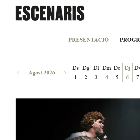
PRESENTACIÓ
PROGR
Ds
Dg
Dl
Dm
Dc
Dj
D
Agost 2026
1
2
3
4
5
6
7