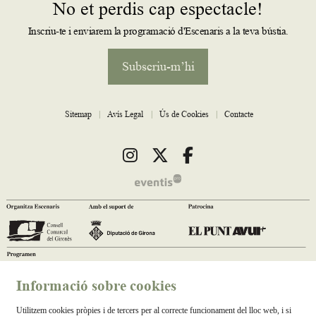
No et perdis cap espectacle!
Inscriu-te i enviarem la programació d'Escenaris a la teva bústia.
Subscriu-m’hi
Sitemap
|
Avís Legal
|
Ús de Cookies
|
Contacte
Link a instagram
Link a twitter
Link a facebook
Informació sobre cookies
Utilitzem cookies pròpies i de tercers per al correcte funcionament del lloc web, i si