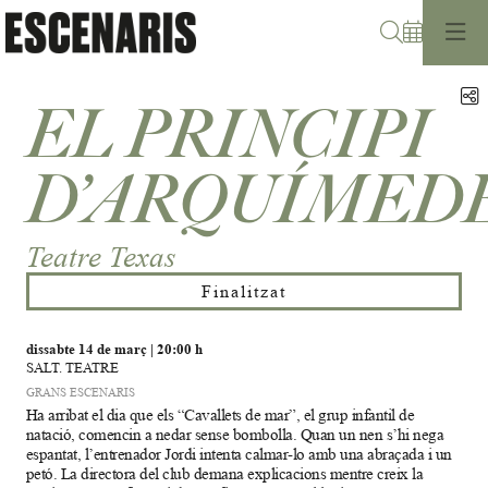
Cerca
C
EL PRINCIPI
D’ARQUÍMED
Teatre Texas
Finalitzat
dissabte 14 de març
|
20:00 h
SALT. TEATRE
GRANS ESCENARIS
Ha arribat el dia que els “Cavallets de mar”, el grup infantil de
natació, comencin a nedar sense bombolla. Quan un nen s’hi nega
espantat, l’entrenador Jordi intenta calmar-lo amb una abraçada i un
petó. La directora del club demana explicacions mentre creix la