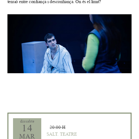
tensió entre confiança i desconfiança. On és el límit?
Diapositiva 1 de 1
dissabte
14
20:00 H
SALT. TEATRE
MAR