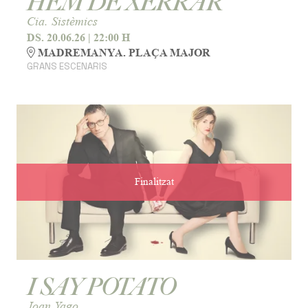
HEM DE XERRAR
Cia. Sistèmics
DS. 20.06.26
|
22:00 H
MADREMANYA. PLAÇA MAJOR
GRANS ESCENARIS
Finalitzat
I SAY POTATO
Joan Yago