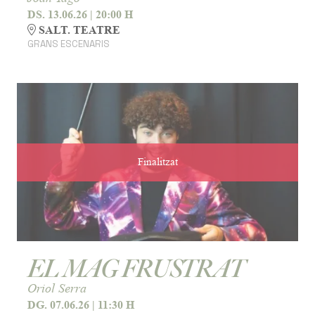
DS. 13.06.26
|
20:00 H
SALT. TEATRE
GRANS ESCENARIS
Finalitzat
EL MAG FRUSTRAT
Oriol Serra
DG. 07.06.26
|
11:30 H