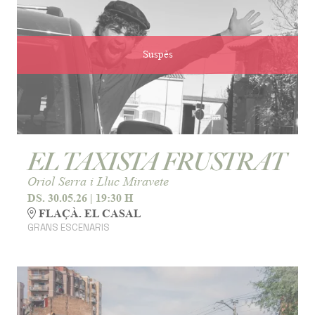
Suspès
EL TAXISTA FRUSTRAT
Oriol Serra i Lluc Miravete
DS. 30.05.26
|
19:30 H
FLAÇÀ. EL CASAL
GRANS ESCENARIS