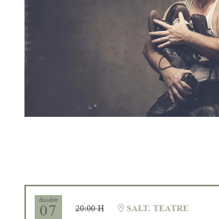
Diapositiva 1 de 1
dissabte
07
20:00 H
SALT. TEATRE