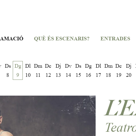
AMACIÓ
QUÈ ÉS ESCENARIS?
ENTRADES
v
Ds
Dg
Dl
Dm
Dc
Dj
Dv
Ds
Dg
Dl
Dm
Dc
Dj
8
9
10
11
12
13
14
15
16
17
18
19
20
L’
Teatr