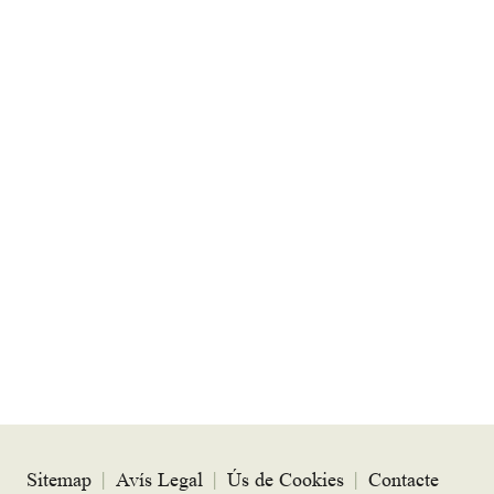
Sitemap
|
Avís Legal
|
Ús de Cookies
|
Contacte