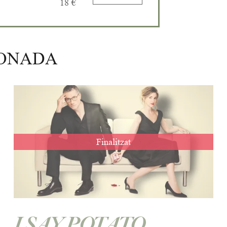
18 €
IONADA
Finalitzat
I SAY POTATO