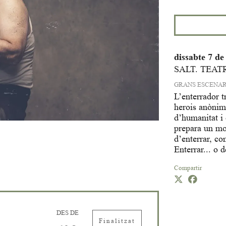
dissabte 7 d
SALT. TEAT
GRANS ESCENAR
L’enterrador t
herois anònim
d’humanitat i 
prepara un mon
d’enterrar, co
Enterrar... o 
Compartir
DES DE
Finalitzat