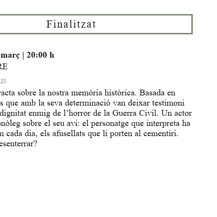
Finalitzat
e març
|
20:00 h
RE
IS
racta sobre la nostra memòria històrica. Basada en
s que amb la seva determinació van deixar testimoni
dignitat enmig de l’horror de la Guerra Civil. Un actor
òleg sobre el seu avi: el personatge que interpreta ha
m cada dia, els afusellats que li porten al cementiri.
desenterrar?