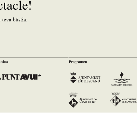
ctacle!
 teva bústia.