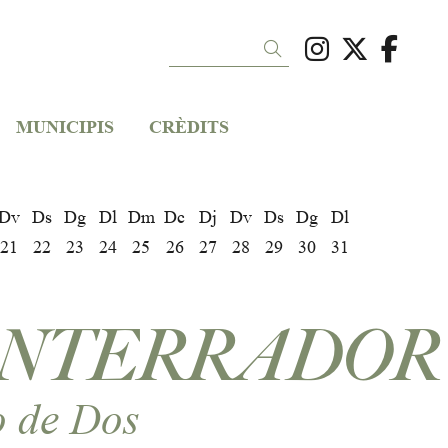
Link a ins
Link a 
Link
Cercar
MUNICIPIS
CRÈDITS
Dv
Ds
Dg
Dl
Dm
Dc
Dj
Dv
Ds
Dg
Dl
21
22
23
24
25
26
27
28
29
30
31
ENTERRADOR
o de Dos