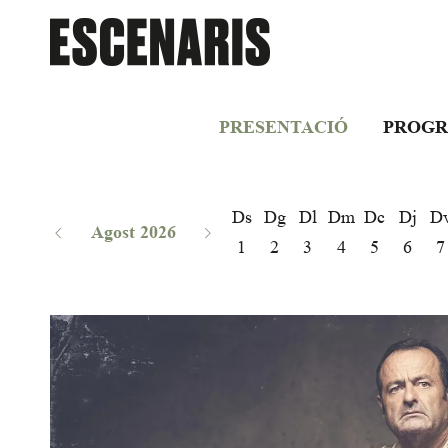
PRESENTACIÓ
PROGR
Ds
Dg
Dl
Dm
Dc
Dj
D
Agost 2026
1
2
3
4
5
6
7