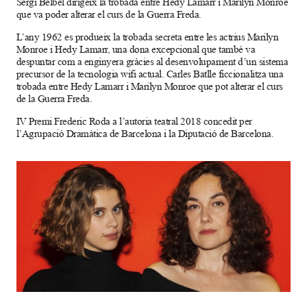
Sergi Belbel dirigeix la trobada entre Hedy Lamarr i Marilyn Monroe
que va poder alterar el curs de la Guerra Freda.
L’any 1962 es produeix la trobada secreta entre les actrius Marilyn
Monroe i Hedy Lamarr, una dona excepcional que també va
despuntar com a enginyera gràcies al desenvolupament d’un sistema
precursor de la tecnologia wifi actual. Carles Batlle ficcionalitza una
trobada entre Hedy Lamarr i Marilyn Monroe que pot alterar el curs
de la Guerra Freda.
IV Premi Frederic Roda a l’autoria teatral 2018 concedit per
l’Agrupació Dramàtica de Barcelona i la Diputació de Barcelona.
Diapositiva 1 de 1