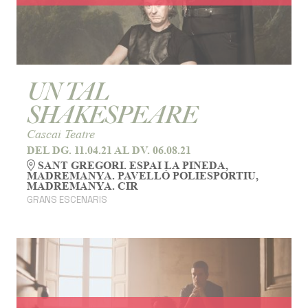
UN TAL
SHAKESPEARE
Cascai Teatre
DEL DG. 11.04.21
AL DV. 06.08.21
SANT GREGORI. ESPAI LA PINEDA,
MADREMANYA. PAVELLÓ POLIESPORTIU,
MADREMANYA. CIR
GRANS ESCENARIS