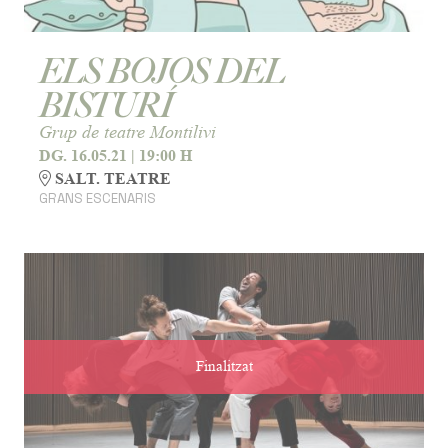
ELS BOJOS DEL
BISTURÍ
Grup de teatre Montilivi
DG. 16.05.21
|
19:00 H
SALT. TEATRE
GRANS ESCENARIS
Finalitzat