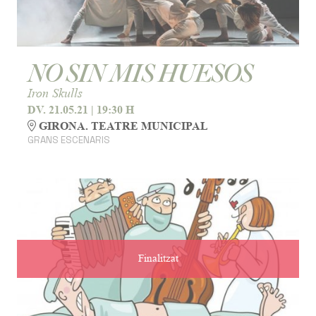
NO SIN MIS HUESOS
Iron Skulls
DV. 21.05.21
|
19:30 H
GIRONA. TEATRE MUNICIPAL
GRANS ESCENARIS
Finalitzat