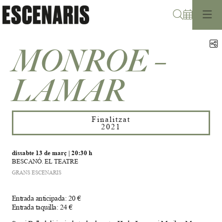
Cerca
C
MONROE –
LAMAR
Finalitzat
2021
dissabte 13 de març
|
20:30 h
BESCANÓ. EL TEATRE
GRANS ESCENARIS
Entrada anticipada: 20 €
Entrada taquilla: 24 €