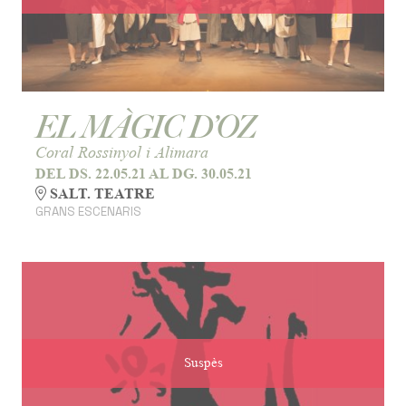
EL MÀGIC D’OZ
Coral Rossinyol i Alimara
DEL DS. 22.05.21
AL DG. 30.05.21
SALT. TEATRE
GRANS ESCENARIS
Suspès