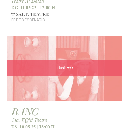
Teatre Al Detall
DG. 11.05.25
|
12:00 H
SALT. TEATRE
PETITS ESCENARIS
Finalitzat
BANG
Cia. EQM Teatre
DS. 10.05.25
|
18:00 H