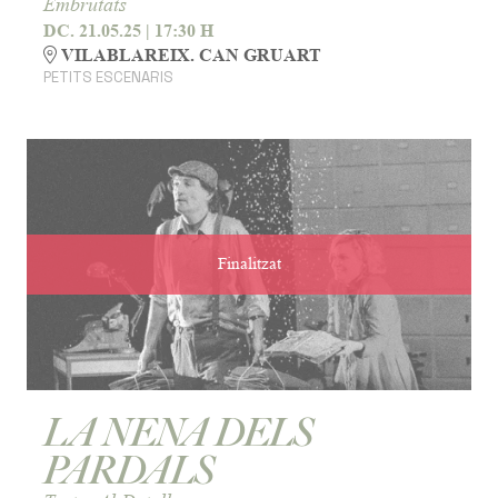
Embrutats
DC. 21.05.25
|
17:30 H
VILABLAREIX. CAN GRUART
PETITS ESCENARIS
Finalitzat
LA NENA DELS
PARDALS