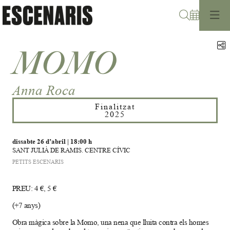
Cerca
C
MOMO
Anna Roca
Finalitzat
2025
dissabte 26 d’abril
|
18:00 h
SANT JULIÀ DE RAMIS. CENTRE CÍVIC
PETITS ESCENARIS
PREU: 4 €, 5 €
(+7 anys)
Obra màgica sobre la Momo, una nena que lluita contra els homes