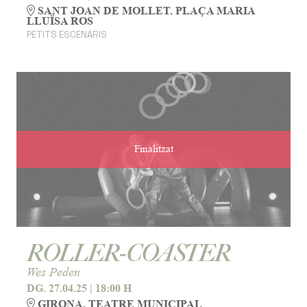
SANT JOAN DE MOLLET. PLAÇA MARIA
LLUÏSA ROS
PETITS ESCENARIS
Finalitzat
ROLLER-COASTER
Wes Peden
DG. 27.04.25
|
18:00 H
GIRONA. TEATRE MUNICIPAL