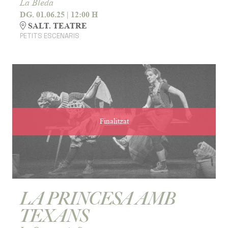
La Bleda
DG. 01.06.25
|
12:00 H
SALT. TEATRE
PETITS ESCENARIS
Finalitzat
LA PRINCESA AMB
TEXANS