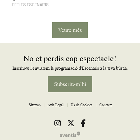
PETITS ESCENARIS
Veure més
No et perdis cap espectacle!
Inscriu-te i enviarem la programació d'Escenaris a la teva bústia.
Subscriu-m’hi
Sitemap
|
Avís Legal
|
Ús de Cookies
|
Contacte
Link a instagram
Link a twitter
Link a facebook