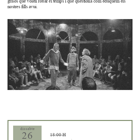
grisos que volen robar el temps i que qüestiona com eduquem els
nostres fills avui.
Diapositiva 1 de 1
dissabte
26
18:00 H