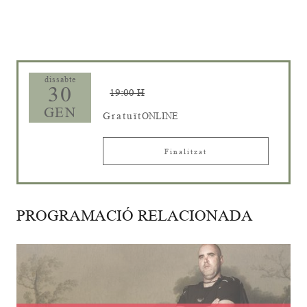
Diapositiva 1 de 1
dissabte
30
19:00 H
GEN
Gratuït
ONLINE
Finalitzat
PROGRAMACIÓ RELACIONADA