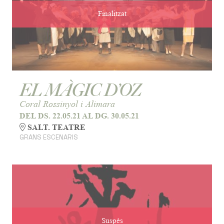
Finalitzat
EL MÀGIC D’OZ
Coral Rossinyol i Alimara
DEL DS. 22.05.21
AL DG. 30.05.21
SALT. TEATRE
GRANS ESCENARIS
Suspès