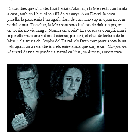
Fa dos dies que s’ha declarat l’estat d’alarma, i la Meri està confinada
a casa, amb en Lluc, el seu fill de sis anys. A en David, la seva
parella, la pandèmia l’ha agafat fora de casa i no sap ni quan ni com
podrà tornar. De sobte, la Meri sent sorolls al pis de dalt, un pis, on,
en teoria, no viu ningú. Només en teoria? Les coses es complicaran i
la parella viurà una nit molt intensa, per sort, el club de lectura de la
Meri, i els amics de l’esplai del David, els faran companyia tota la nit,
i els ajudaran a resoldre tots els entrebancs que sorgeixin.
Compartint
ubicació
és una experiència teatral en línia, en directe, i interactiva.