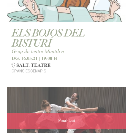
ELS BOJOS DEL
BISTURÍ
Grup de teatre Montilivi
DG. 16.05.21
|
19:00 H
SALT. TEATRE
GRANS ESCENARIS
Finalitzat