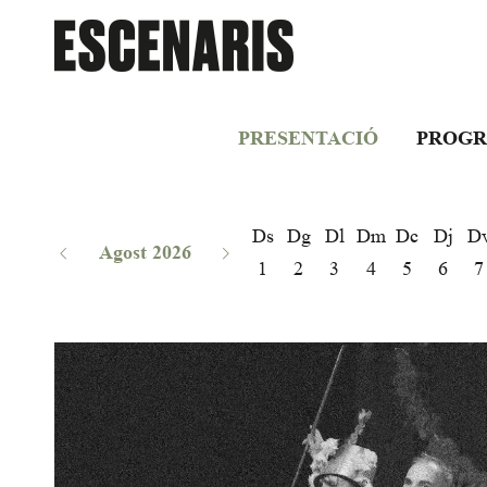
PRESENTACIÓ
PROGR
Ds
Dg
Dl
Dm
Dc
Dj
D
Agost 2026
1
2
3
4
5
6
7