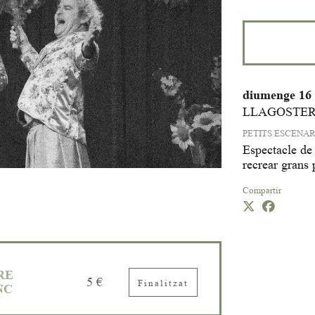
diumenge 16
LLAGOSTER
PETITS ESCENAR
Espectacle de 
recrear grans 
Compartir
RE
5 €
Finalitzat
NC