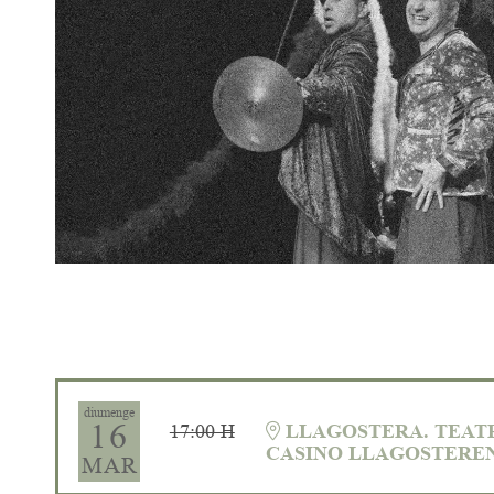
Diapositiva 1 de 1
diumenge
16
17:00 H
LLAGOSTERA. TEAT
CASINO LLAGOSTERE
MAR