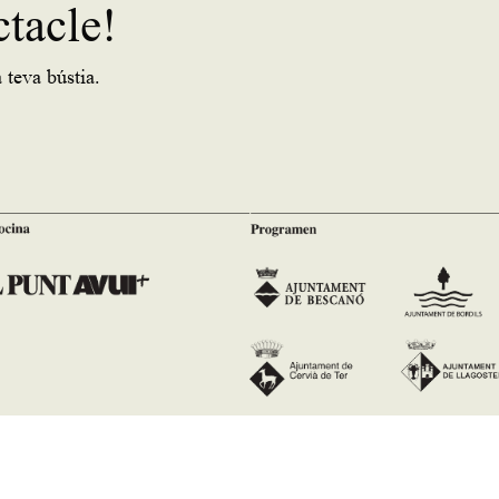
ctacle!
 teva bústia.