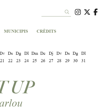
Link a ins
Link a 
Link
Cercar
MUNICIPIS
CRÈDITS
Dv
Ds
Dg
Dl
Dm
Dc
Dj
Dv
Ds
Dg
Dl
21
22
23
24
25
26
27
28
29
30
31
T UP
arlou