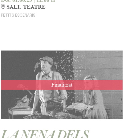
DG. 01.06.25
|
12:00 H
SALT. TEATRE
PETITS ESCENARIS
Finalitzat
LA NENA DELS