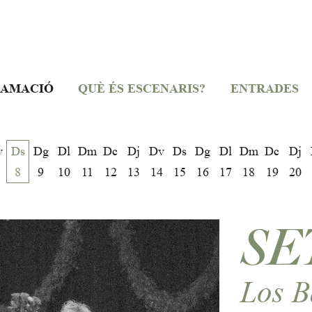
AMACIÓ
QUÈ ÉS ESCENARIS?
ENTRADES
v
Ds
Dg
Dl
Dm
Dc
Dj
Dv
Ds
Dg
Dl
Dm
Dc
Dj
8
9
10
11
12
13
14
15
16
17
18
19
20
SE
Los B