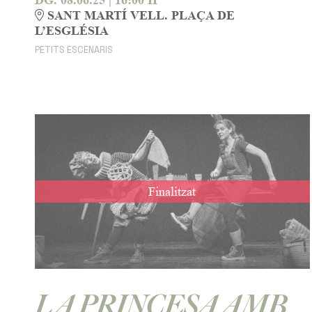
DG. 08.06.25
|
16:00 H
SANT MARTÍ VELL. PLAÇA DE
L’ESGLÉSIA
PETITS ESCENARIS
Finalitzat
LA PRINCESA AMB