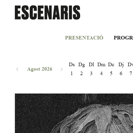
PRESENTACIÓ
PROGR
Ds
Dg
Dl
Dm
Dc
Dj
D
Agost 2026
1
2
3
4
5
6
7