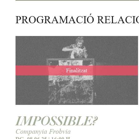
PROGRAMACIÓ RELAC
Finalitzat
IMPOSSIBLE?
Companyia Frobvia
DG. 08.06.25
|
16:00 H