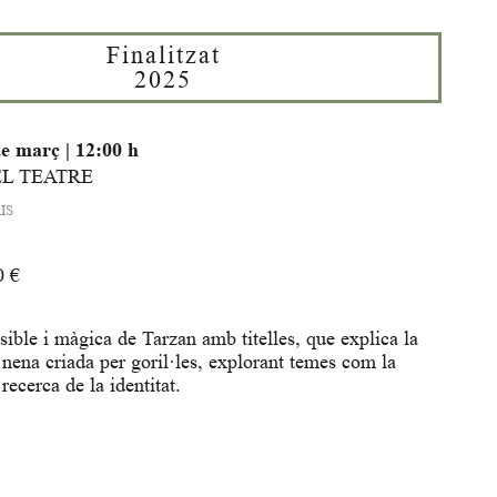
Finalitzat
2025
de març
|
12:00 h
EL TEATRE
IS
0 €
ible i màgica de Tarzan amb titelles, que explica la
 nena criada per goril·les, explorant temes com la
 recerca de la identitat.