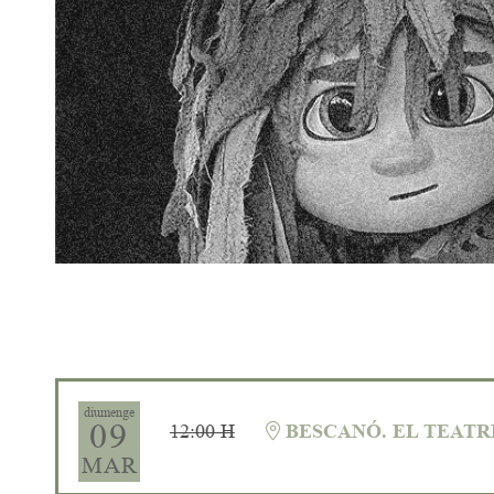
Diapositiva 1 de 1
diumenge
09
12:00 H
BESCANÓ. EL TEATR
MAR