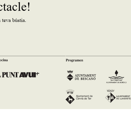
ctacle!
 teva bústia.