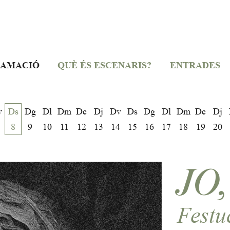
AMACIÓ
QUÈ ÉS ESCENARIS?
ENTRADES
v
Ds
Dg
Dl
Dm
Dc
Dj
Dv
Ds
Dg
Dl
Dm
Dc
Dj
8
9
10
11
12
13
14
15
16
17
18
19
20
JO
Festu