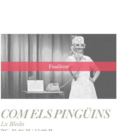
Finalitzat
COM ELS PINGÜINS
La Bleda
DG. 01.06.25
|
12:00 H