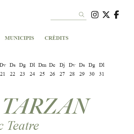
Link a ins
Link a 
Link
Cercar
MUNICIPIS
CRÈDITS
Dv
Ds
Dg
Dl
Dm
Dc
Dj
Dv
Ds
Dg
Dl
21
22
23
24
25
26
27
28
29
30
31
, TARZAN
c Teatre