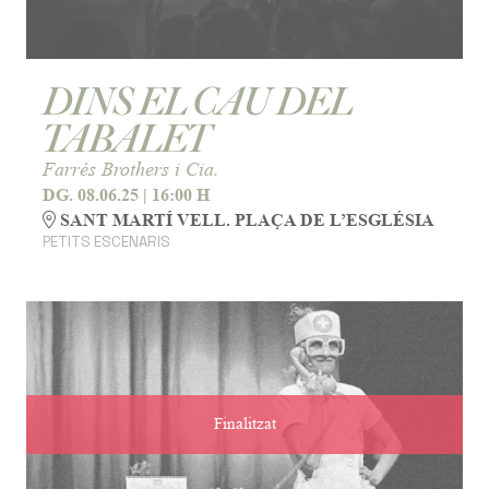
DINS EL CAU DEL
TABALET
Farrés Brothers i Cia.
DG. 08.06.25
|
16:00 H
SANT MARTÍ VELL. PLAÇA DE L’ESGLÉSIA
PETITS ESCENARIS
Finalitzat