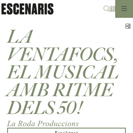
Cerca
C
LA
VENTAFOCS,
EL MUSICAL
AMB RITME
DELS 50!
La Roda Produccions
Finalitzat