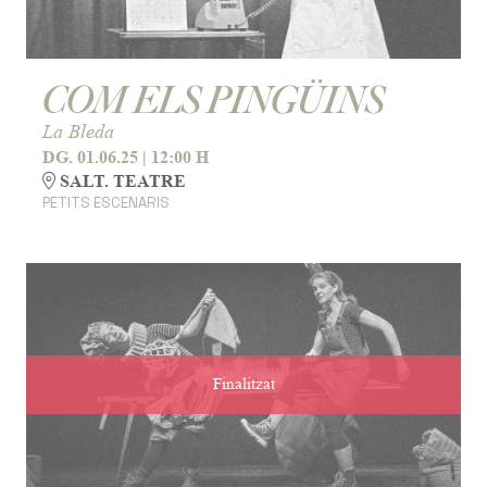
COM ELS PINGÜINS
La Bleda
DG. 01.06.25
|
12:00 H
SALT. TEATRE
PETITS ESCENARIS
Finalitzat