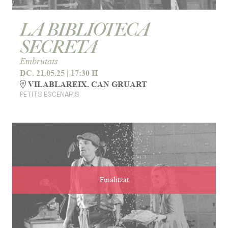
LA BIBLIOTECA
SECRETA
Embrutats
DC. 21.05.25
|
17:30 H
VILABLAREIX. CAN GRUART
PETITS ESCENARIS
Finalitzat