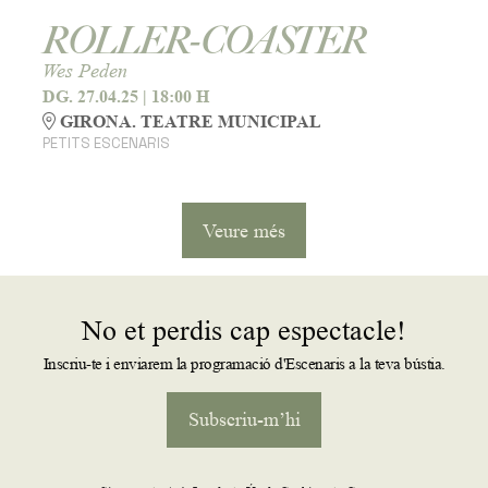
ROLLER-COASTER
Wes Peden
DG. 27.04.25
|
18:00 H
GIRONA. TEATRE MUNICIPAL
PETITS ESCENARIS
Veure més
No et perdis cap espectacle!
Inscriu-te i enviarem la programació d'Escenaris a la teva bústia.
Subscriu-m’hi