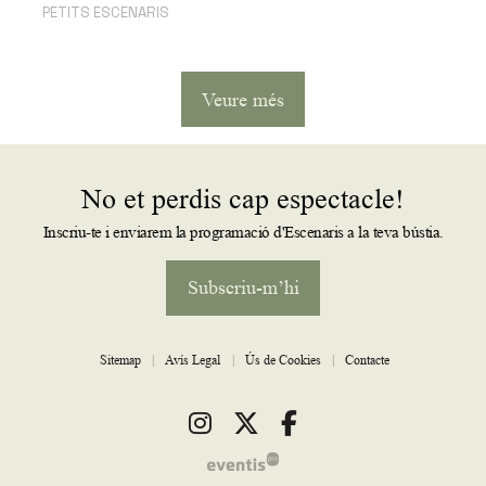
PETITS ESCENARIS
Veure més
No et perdis cap espectacle!
Inscriu-te i enviarem la programació d'Escenaris a la teva bústia.
Subscriu-m’hi
Sitemap
|
Avís Legal
|
Ús de Cookies
|
Contacte
Link a instagram
Link a twitter
Link a facebook