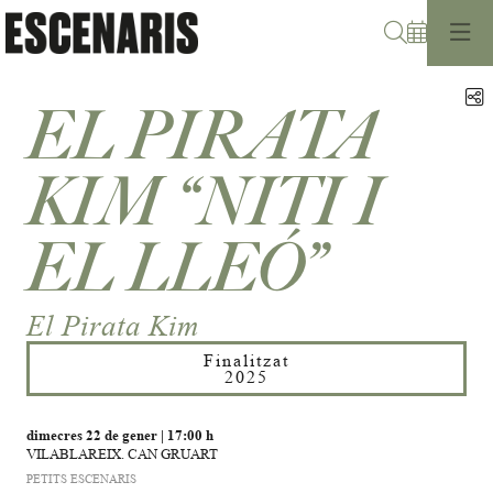
Cerca
C
EL PIRATA
KIM “NITI I
EL LLEÓ”
El Pirata Kim
Finalitzat
2025
dimecres 22 de gener
|
17:00 h
VILABLAREIX. CAN GRUART
PETITS ESCENARIS