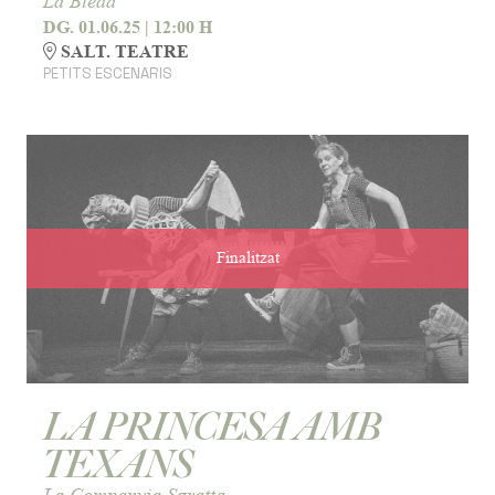
La Bleda
DG. 01.06.25
|
12:00 H
SALT. TEATRE
PETITS ESCENARIS
Finalitzat
LA PRINCESA AMB
TEXANS