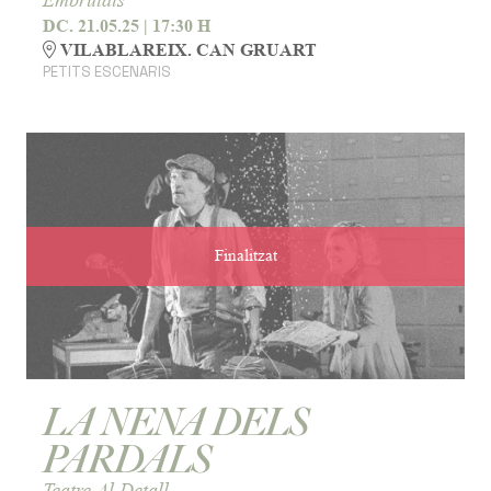
DC. 21.05.25
|
17:30 H
VILABLAREIX. CAN GRUART
PETITS ESCENARIS
Finalitzat
LA NENA DELS
PARDALS
Teatre Al Detall