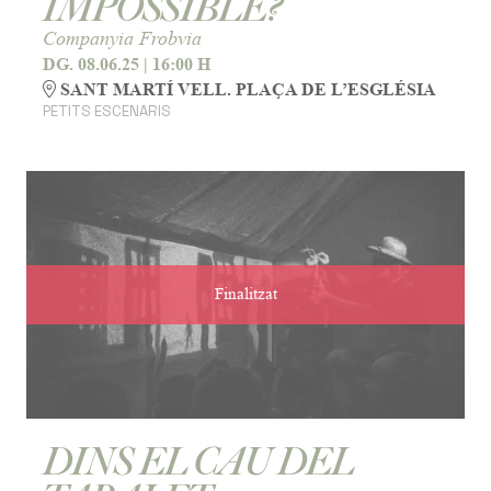
IMPOSSIBLE?
Companyia Frobvia
DG. 08.06.25
|
16:00 H
SANT MARTÍ VELL. PLAÇA DE L’ESGLÉSIA
PETITS ESCENARIS
Finalitzat
DINS EL CAU DEL