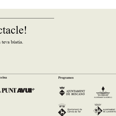
ctacle!
 teva bústia.