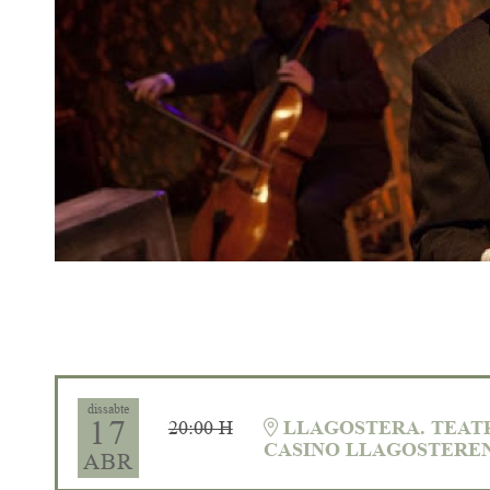
Diapositiva 1 de 1
dissabte
17
20:00 H
LLAGOSTERA. TEAT
CASINO LLAGOSTERE
ABR