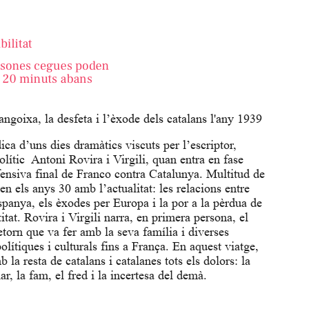
angoixa, la desfeta i l’èxode dels catalans l'any 1939
ica d’uns dies dramàtics viscuts per l’escriptor,
polític Antoni Rovira i Virgili, quan entra en fase
fensiva final de Franco contra Catalunya. Multitud de
n els anys 30 amb l’actualitat: les relacions entre
panya, els èxodes per Europa i la por a la pèrdua de
titat. Rovira i Virgili narra, en primera persona, el
etorn que va fer amb la seva família i diverses
polítiques i culturals fins a França. En aquest viatge,
 la resta de catalans i catalanes tots els dolors: la
ar, la fam, el fred i la incertesa del demà.