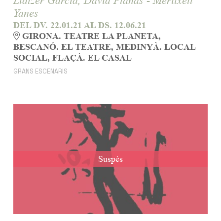
Llàtzer Garcia, David Planas - Meritxell
Yanes
DEL DV. 22.01.21
AL DS. 12.06.21
GIRONA. TEATRE LA PLANETA,
BESCANÓ. EL TEATRE, MEDINYÀ. LOCAL
SOCIAL, FLAÇÀ. EL CASAL
GRANS ESCENARIS
Suspès