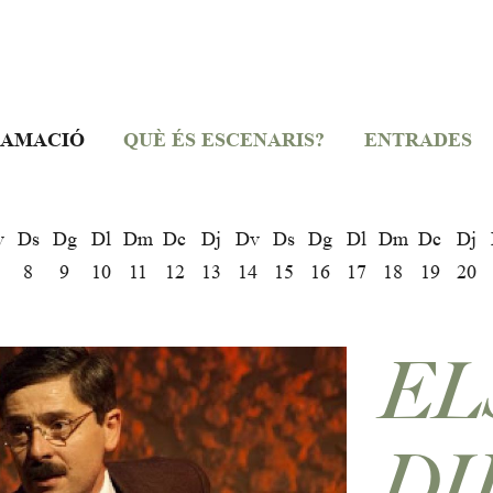
AMACIÓ
QUÈ ÉS ESCENARIS?
ENTRADES
v
Ds
Dg
Dl
Dm
Dc
Dj
Dv
Ds
Dg
Dl
Dm
Dc
Dj
8
9
10
11
12
13
14
15
16
17
18
19
20
EL
DI