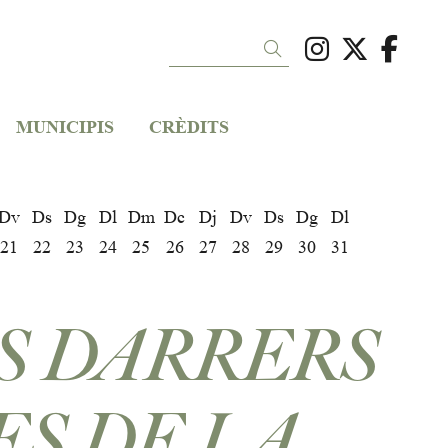
Link a ins
Link a 
Link
Cercar
MUNICIPIS
CRÈDITS
Dv
Ds
Dg
Dl
Dm
Dc
Dj
Dv
Ds
Dg
Dl
21
22
23
24
25
26
27
28
29
30
31
S DARRERS
ES DE LA