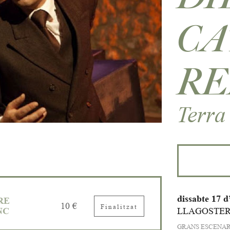
CA
RE
Terra
dissabte 17 d
RE
10 €
Finalitzat
NC
LLAGOSTER
GRANS ESCENAR