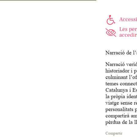
Narració de l’
Narració veríd
historiador i 
culminant l’o
temes connecte
Catalunya i Es
la pròpia iden
viatge sense r
personalitats 
compartirà amb
pèrdua de la ll
Compartir