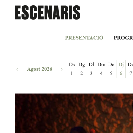
PRESENTACIÓ
PROGR
Ds
Dg
Dl
Dm
Dc
Dj
D
Agost 2026
1
2
3
4
5
6
7