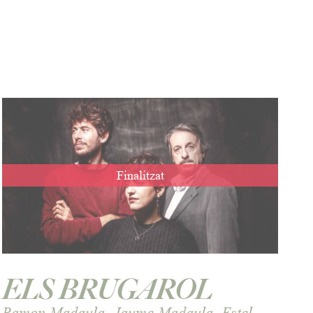
Finalitzat
ELS BRUGAROL
Ramon Madaula, Jaume Madaula, Estel