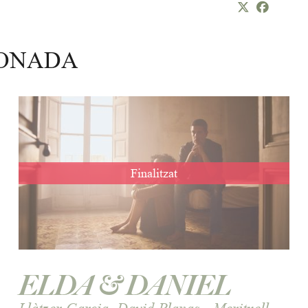
IONADA
Finalitzat
ELDA & DANIEL