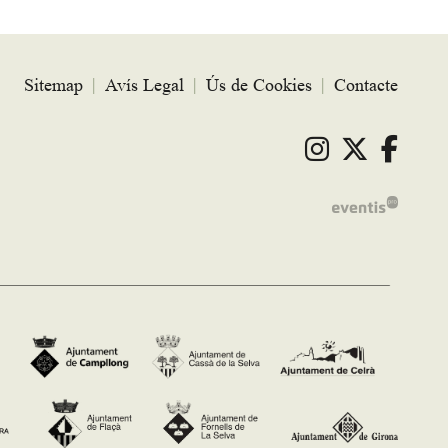
Sitemap
|
Avís Legal
|
Ús de Cookies
|
Contacte
Link a ins
Link a 
Link