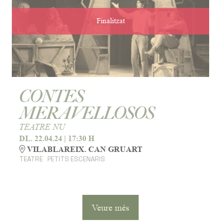
Finalitzat
CONTES
MERAVELLOSOS
TEATRE NU
DL. 22.04.24
|
17:30 H
VILABLAREIX. CAN GRUART
TEATRE
PETITS ESCENARIS
Veure més