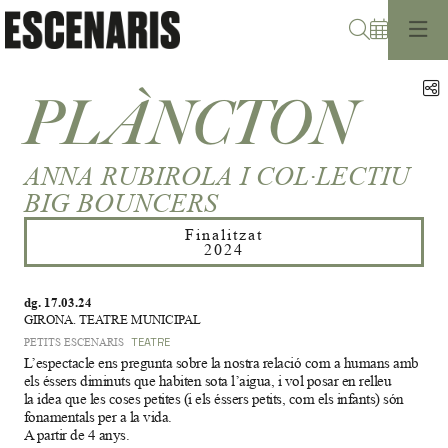
Cerca
C
PLÀNCTON
ANNA RUBIROLA I COL·LECTIU
BIG BOUNCERS
Finalitzat
2024
dg. 17.03.24
GIRONA. TEATRE MUNICIPAL
PETITS ESCENARIS
TEATRE
L’espectacle ens pregunta sobre la nostra relació com a humans amb
els éssers diminuts que habiten sota l’aigua, i vol posar en relleu
la idea que les coses petites (i els éssers petits, com els infants) són
fonamentals per a la vida.
A partir de 4 anys.