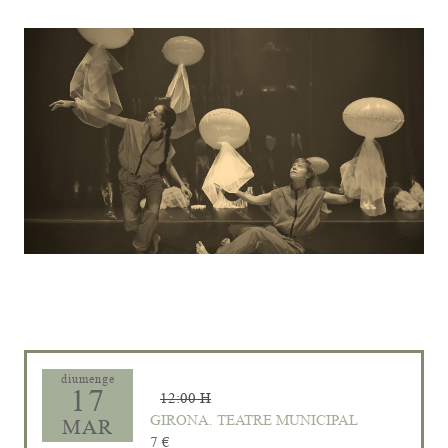
Diapositiva 1 de 1
diumenge
17
12:00 H
GIRONA. TEATRE MUNICIPAL
MAR
7 €