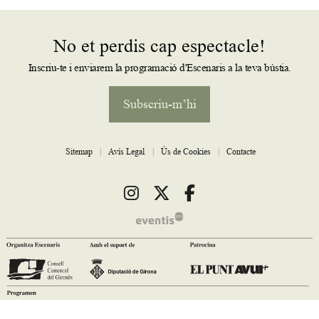
No et perdis cap espectacle!
Inscriu-te i enviarem la programació d'Escenaris a la teva bústia.
Subscriu-m’hi
Sitemap
|
Avís Legal
|
Ús de Cookies
|
Contacte
Link a instagram
Link a twitter
Link a facebook