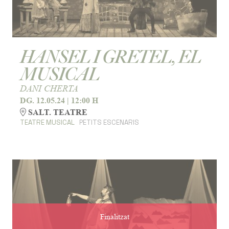
HANSEL I GRETEL, EL
MUSICAL
DANI CHERTA
DG. 12.05.24
|
12:00 H
SALT. TEATRE
TEATRE MUSICAL
PETITS ESCENARIS
Finalitzat