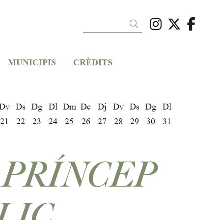
Link a ins
Link a 
Link
Cercar
MUNICIPIS
CRÈDITS
Dv
Ds
Dg
Dl
Dm
Dc
Dj
Dv
Ds
Dg
Dl
21
22
23
24
25
26
27
28
29
30
31
 PRÍNCEP
LIÇ