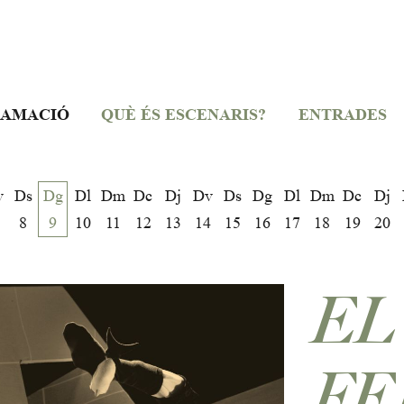
AMACIÓ
QUÈ ÉS ESCENARIS?
ENTRADES
v
Ds
Dg
Dl
Dm
Dc
Dj
Dv
Ds
Dg
Dl
Dm
Dc
Dj
8
9
10
11
12
13
14
15
16
17
18
19
20
EL
FE