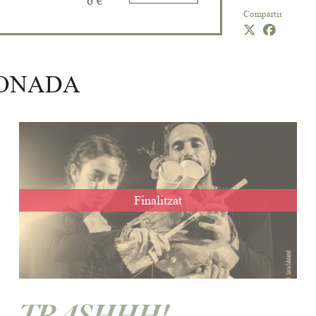
6 €
Compartir
IONADA
Finalitzat
TRASHHH!