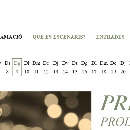
AMACIÓ
QUÈ ÉS ESCENARIS?
ENTRADES
v
Ds
Dg
Dl
Dm
Dc
Dj
Dv
Ds
Dg
Dl
Dm
Dc
Dj
8
9
10
11
12
13
14
15
16
17
18
19
20
PR
PRO