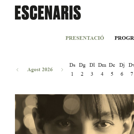
PRESENTACIÓ
PROGR
Ds
Dg
Dl
Dm
Dc
Dj
D
Agost 2026
1
2
3
4
5
6
7