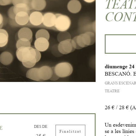
TEAT
CON
diumenge 24
BESCANÓ. 
GRANS ESCENAR
TEATRE
26 € / 28 € (
Un esdevenime
DES DE
E
se a les línies
Finalitzat