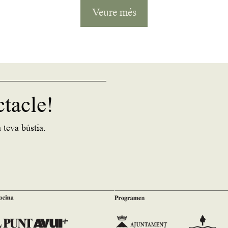
Veure més
ctacle!
 teva bústia.