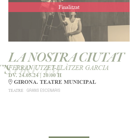
Finalitzat
LA NOSTRA CIUTAT
’S DREAM
FERRAN UTZET-LLÀTZER GARCIA
DV. 24.05.24
|
20:00 H
GIRONA. TEATRE MUNICIPAL
GRANS ESCENARIS
TEATRE