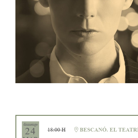
Diapositiva 1 de 1
diumenge
24
18:00 H
BESCANÓ. EL TEATR