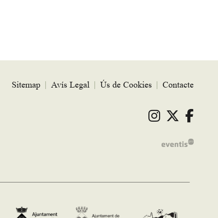
Sitemap
|
Avís Legal
|
Ús de Cookies
|
Contacte
Link a ins
Link a 
Link