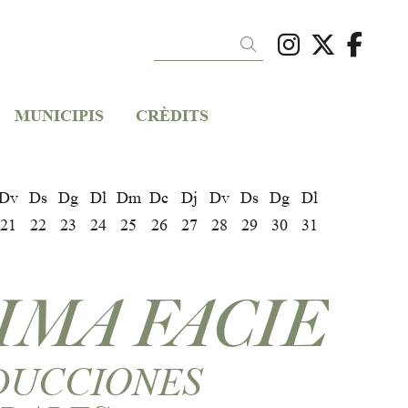
Link a ins
Link a 
Link
Cercar
MUNICIPIS
CRÈDITS
Dv
Ds
Dg
Dl
Dm
Dc
Dj
Dv
Ds
Dg
Dl
21
22
23
24
25
26
27
28
29
30
31
IMA FACIE
DUCCIONES