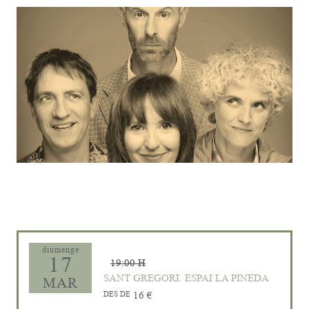
Diapositiva 1 de 1
diumenge
17
19:00 H
SANT GREGORI. ESPAI LA PINEDA
MAR
DES DE
16 €