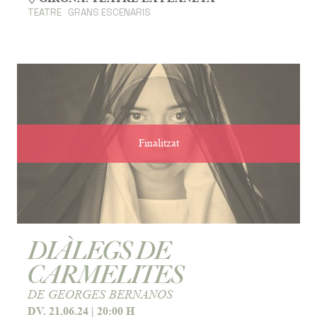
TEATRE
GRANS ESCENARIS
Finalitzat
DIÀLEGS DE
CARMELITES
DE GEORGES BERNANOS
DV. 21.06.24
|
20:00 H