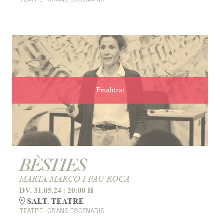
Finalitzat
BÈSTIES
MARTA MARCO I PAU ROCA
DV. 31.05.24
|
20:00 H
SALT. TEATRE
TEATRE
GRANS ESCENARIS