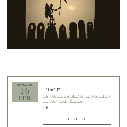
Diapositiva 1 de 1
divendres
16
21:00 H
CASSÀ DE LA SELVA. LES GOLFES
FEB
DE CAN TRINXERIA
3 €
Finalitzat