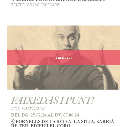
TEATRE
GRANS ESCENARIS
Finalitzat
FAIXEDAS I PUNT!
FEL FAIXEDAS
DEL DG. 25.02.24
AL DV. 07.06.24
FORNELLS DE LA SELVA. LA SITJA, SARRIÀ
DE TER. EDIFICI EL CORO