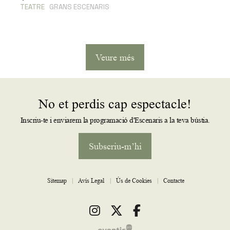
TEATRE
GRANS ESCENARIS
Veure més
No et perdis cap espectacle!
Inscriu-te i enviarem la programació d'Escenaris a la teva bústia.
Subscriu-m’hi
Sitemap
|
Avís Legal
|
Ús de Cookies
|
Contacte
Link a instagram
Link a twitter
Link a facebook