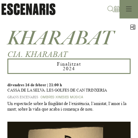
Cerca
C
KHARABAT
CIA. KHARABAT
Finalitzat
2024
divendres 16 de febrer
|
21:00 h
CASSÀ DE LA SELVA. LES GOLFES DE CAN TRINXERIA
GRANS ESCENARIS
OMBRES XINESES
MÚSICA
Un espectacle sobre la fragilitat de l’existència, l’amistat, l’amor i la
mort; sobre la vida que acaba i comença de nou.