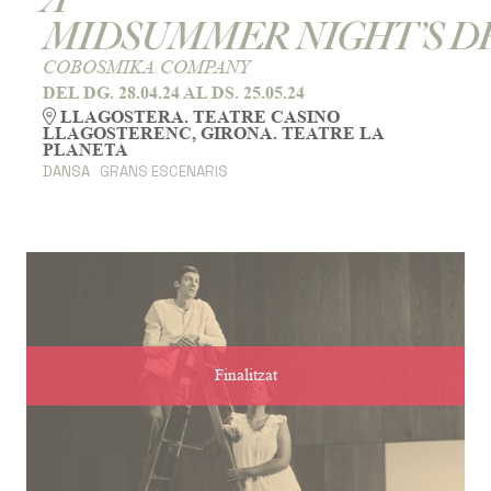
MIDSUMMER NIGHT’S 
COBOSMIKA COMPANY
DEL DG. 28.04.24
AL DS. 25.05.24
LLAGOSTERA. TEATRE CASINO
LLAGOSTERENC, GIRONA. TEATRE LA
PLANETA
DANSA
GRANS ESCENARIS
Finalitzat