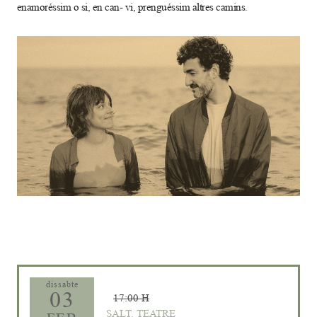
enamoréssim o si, en can- vi, prenguéssim altres camins.
Diapositiva 1 de 1
dissabte
03
17:00 H
SALT. TEATRE