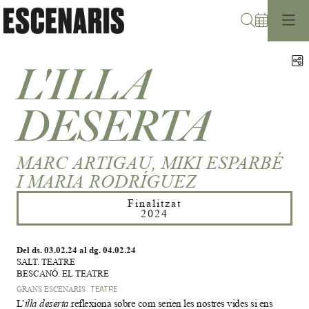
Cerca
C
L'ILLA
DESERTA
MARC ARTIGAU, MIKI ESPARBÉ
I MARIA RODRÍGUEZ
Finalitzat
2024
Del ds. 03.02.24
al dg. 04.02.24
SALT. TEATRE
BESCANÓ. EL TEATRE
GRANS ESCENARIS
TEATRE
L’
illa deserta
reflexiona sobre com serien les nostres vides si ens