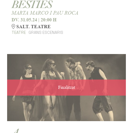
BÈSTIES
MARTA MARCO I PAU ROCA
DV. 31.05.24
|
20:00 H
SALT. TEATRE
TEATRE
GRANS ESCENARIS
Finalitzat
A