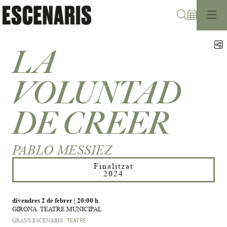
Cerca
C
LA
VOLUNTAD
DE CREER
PABLO MESSIEZ
Finalitzat
2024
divendres 2 de febrer
|
20:00 h
GIRONA. TEATRE MUNICIPAL
GRANS ESCENARIS
TEATRE