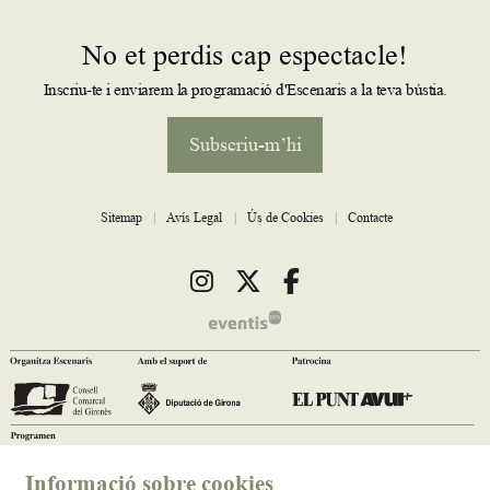
No et perdis cap espectacle!
Inscriu-te i enviarem la programació d'Escenaris a la teva bústia.
Subscriu-m’hi
Sitemap
|
Avís Legal
|
Ús de Cookies
|
Contacte
Link a instagram
Link a twitter
Link a facebook
Informació sobre cookies