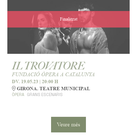
Finalitzat
IL TROVATORE
FUNDACIÓ ÒPERA A CATALUNYA
DV. 19.05.23
|
20:00 H
GIRONA. TEATRE MUNICIPAL
ÒPERA
GRANS ESCENARIS
Veure més