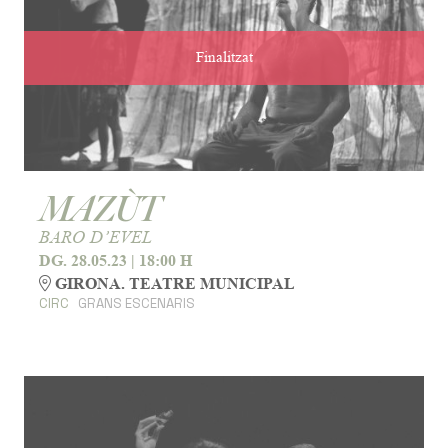
Finalitzat
MAZÙT
BARO D’EVEL
DG. 28.05.23
|
18:00 H
GIRONA. TEATRE MUNICIPAL
CIRC
GRANS ESCENARIS