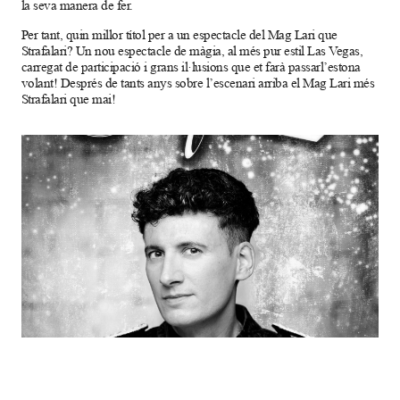
la seva manera de fer.
Per tant, quin millor títol per a un espectacle del Mag Lari que
Strafalari? Un nou espectacle de màgia, al més pur estil Las Vegas,
carregat de participació i grans il·lusions que et farà passarl’estona
volant! Després de tants anys sobre l’escenari arriba el Mag Lari més
Strafalari que mai!
Diapositiva 1 de 1