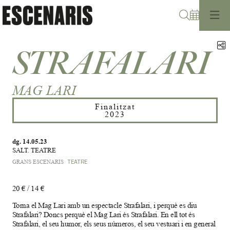
Cerca
C
STRAFALARI
MAG LARI
Finalitzat
2023
dg. 14.05.23
SALT. TEATRE
GRANS ESCENARIS
TEATRE
20 € / 14 €
Torna el Mag Lari amb un espectacle Strafalari, i perquè es diu
Strafalari? Doncs perquè el Mag Lari és Strafalari. En ell tot és
Strafalari, el seu humor, els seus números, el seu vestuari i en general