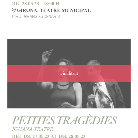
DG. 28.05.23
|
18:00 H
GIRONA. TEATRE MUNICIPAL
CIRC
GRANS ESCENARIS
Finalitzat
PETITES TRAGÈDIES
IGUANA TEATRE
DEL DS. 27.05.23
AL DG. 28.05.23