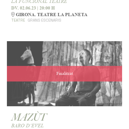
LA FUNCIONAL TEATRE
DV. 02.06.23
|
20:00 H
GIRONA. TEATRE LA PLANETA
TEATRE
GRANS ESCENARIS
Finalitzat
MAZÙT
BARO D’EVEL