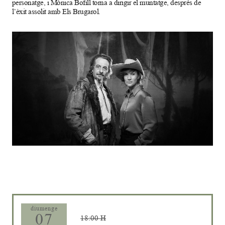
personatge, i Mònica Bofill torna a dirigir el muntatge, després de
l’èxit assolit amb Els Brugarol.
Diapositiva 1 de 1
diumenge
07
18:00 H