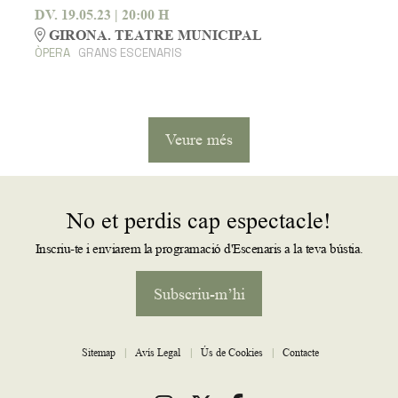
DV. 19.05.23
|
20:00 H
GIRONA. TEATRE MUNICIPAL
ÒPERA
GRANS ESCENARIS
Veure més
No et perdis cap espectacle!
Inscriu-te i enviarem la programació d'Escenaris a la teva bústia.
Subscriu-m’hi
Sitemap
|
Avís Legal
|
Ús de Cookies
|
Contacte