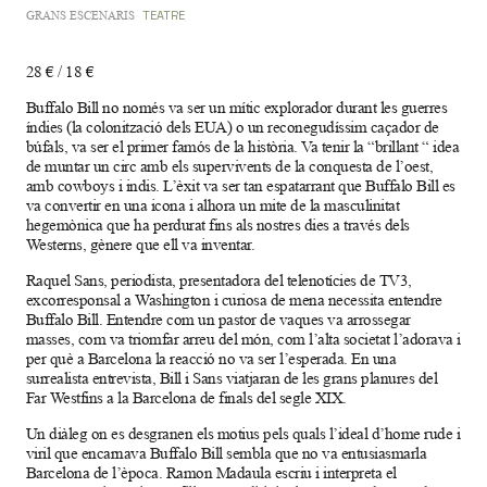
GRANS ESCENARIS
TEATRE
28 € / 18 €
Buffalo Bill no només va ser un mític explorador durant les guerres
índies (la colonització dels EUA) o un reconegudíssim caçador de
búfals, va ser el primer famós de la història. Va tenir la “brillant “ idea
de muntar un circ amb els supervivents de la conquesta de l’oest,
amb cowboys i indis. L’èxit va ser tan espatarrant que Buffalo Bill es
va convertir en una icona i alhora un mite de la masculinitat
hegemònica que ha perdurat fins als nostres dies a través dels
Westerns, gènere que ell va inventar.
Raquel Sans, periodista, presentadora del telenotícies de TV3,
excorresponsal a Washington i curiosa de mena necessita entendre
Buffalo Bill. Entendre com un pastor de vaques va arrossegar
masses, com va triomfar arreu del món, com l’alta societat l’adorava i
per què a Barcelona la reacció no va ser l’esperada. En una
surrealista entrevista, Bill i Sans viatjaran de les grans planures del
Far Westfins a la Barcelona de finals del segle XIX.
Un diàleg on es desgranen els motius pels quals l’ideal d’home rude i
viril que encarnava Buffalo Bill sembla que no va entusiasmarla
Barcelona de l’època. Ramon Madaula escriu i interpreta el