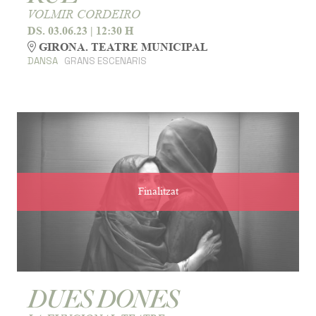
VOLMIR CORDEIRO
DS. 03.06.23
|
12:30 H
GIRONA. TEATRE MUNICIPAL
DANSA
GRANS ESCENARIS
Finalitzat
DUES DONES