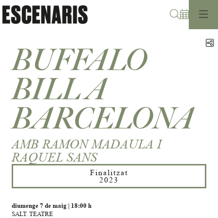
Cerca
C
BUFFALO
BILL A
BARCELONA
AMB RAMON MADAULA I
RAQUEL SANS
Finalitzat
2023
diumenge 7 de maig
|
18:00 h
SALT. TEATRE