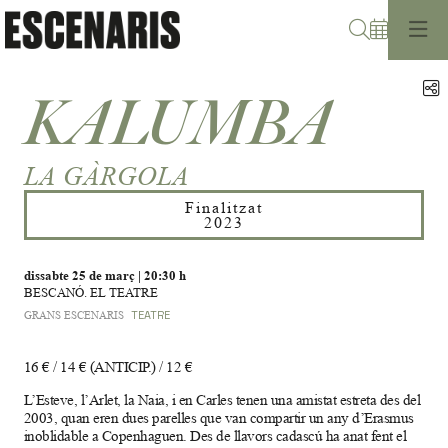
Cerca
C
KALUMBA
LA GÀRGOLA
Finalitzat
2023
dissabte 25 de març
|
20:30 h
BESCANÓ. EL TEATRE
GRANS ESCENARIS
TEATRE
16 € / 14 € (ANTICIP.) / 12 €
L’Esteve, l’Arlet, la Naia, i en Carles tenen una amistat estreta des del
2003, quan eren dues parelles que van compartir un any d’Erasmus
inoblidable a Copenhaguen. Des de llavors cadascú ha anat fent el