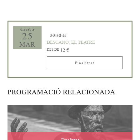
dissabte
25
20:30 H
BESCANÓ. EL TEATRE
MAR
DES DE
12 €
Finalitzat
PROGRAMACIÓ RELACIONADA