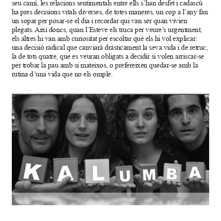
seu camí, les relacions sentimentals entre ells s’han desfet i cadascú
ha pres decisions vitals diverses, de totes maneres, un cop a l’any fan
un sopar per posar-se el dia i recordar qui van ser quan vivien
plegats. Així doncs, quan l’Esteve els truca per veure’s urgentment,
els altres hi van amb curiositat per escoltar què els hi vol explicar:
una decisió radical que canviarà dràsticament la seva vida i de retruc,
la de tots quatre, que es veuran obligats a decidir si volen arriscar-se
per trobar la pau amb si mateixos, o prefereixen quedar-se amb la
rutina d’una vida que no els omple.
Diapositiva 1 de 1