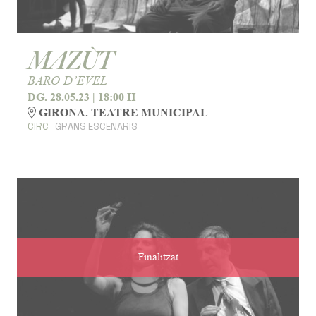
MAZÙT
BARO D’EVEL
DG. 28.05.23
|
18:00 H
GIRONA. TEATRE MUNICIPAL
CIRC
GRANS ESCENARIS
Finalitzat