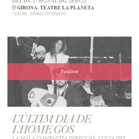
DEL DS. 27.05.23
AL DG. 28.05.23
GIRONA. TEATRE LA PLANETA
TEATRE
GRANS ESCENARIS
Finalitzat
L’ÚLTIM DIA DE
L’HOME GOS
LA MALA COMPANYIA DIRECCIÓ: LUCIA DEL