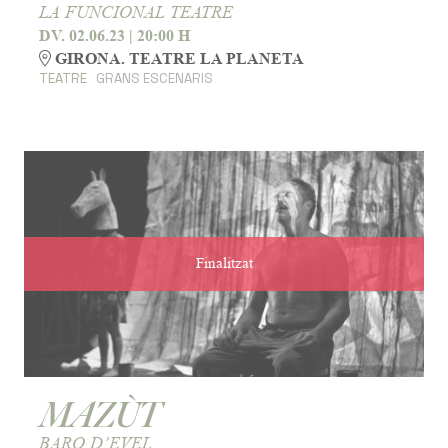
LA FUNCIONAL TEATRE
DV. 02.06.23
|
20:00 H
GIRONA. TEATRE LA PLANETA
TEATRE
GRANS ESCENARIS
Finalitzat
MAZÙT
BARO D’EVEL