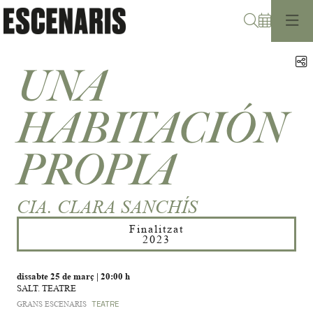
Cerca
C
UNA
HABITACIÓN
PROPIA
CIA. CLARA SANCHÍS
Finalitzat
2023
dissabte 25 de març
|
20:00 h
SALT. TEATRE
GRANS ESCENARIS
TEATRE