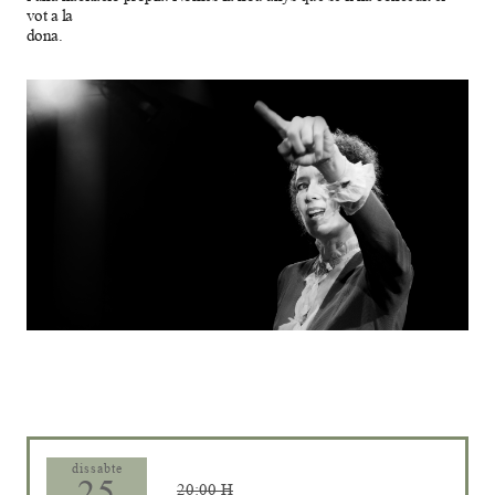
vot a la
dona.
Diapositiva 1 de 1
dissabte
25
20:00 H