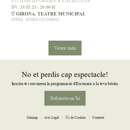
FUNDACIÓ ÒPERA A CATALUNYA
DV. 19.05.23
|
20:00 H
GIRONA. TEATRE MUNICIPAL
ÒPERA
GRANS ESCENARIS
Veure més
No et perdis cap espectacle!
Inscriu-te i enviarem la programació d'Escenaris a la teva bústia.
Subscriu-m’hi
Sitemap
|
Avís Legal
|
Ús de Cookies
|
Contacte