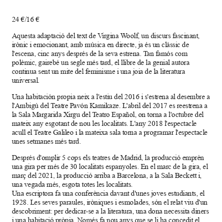
24 €/16 €
Aquesta adaptació del text de Virgina Woolf, un discurs fascinant,
irònic i emocionant, amb música en directe, ja és un clàssic de
l'escena, cinc anys després de la seva estrena. Tan famós com
polèmic, gairebé un segle més tard, el llibre de la genial autora
continua sent un mite del feminisme i una joia de la literatura
universal.
Una habitación propia neix a l'estiu del 2016 i s'estrena al desembre a
l'Ambigú del Teatre Pavón Kamikaze. L'abril del 2017 es reestrena a
la Sala Margarida Xirgu del Teatro Español, on torna a l'octubre del
mateix any esgotant de nou les localitats. L'any 2018 l'espectacle
acull el Teatre Galileo i la mateixa sala torna a programar l'espectacle
unes setmanes més tard.
Després d'omplir 5 cops els teatres de Madrid, la producció emprèn
una gira per més de 30 localitats espanyoles. En el marc de la gira, el
març del 2021, la producció arriba a Barcelona, ​a la Sala Beckett i,
una vegada més, esgota totes les localitats.
Una escriptora fa una conferència davant d'unes joves estudiants, el
1928. Les seves paraules, iròniques i esmolades, són el relat viu d'un
descobriment: per dedicar-se a la literatura, una dona necessita diners
i una habitació pròpia. Només fa nou anys que se li ha concedit el