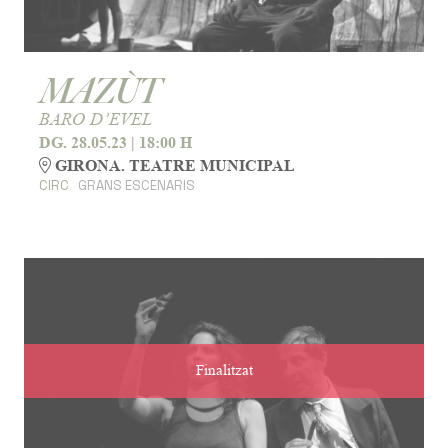
MAZÙT
BARO D’EVEL
DG. 28.05.23
|
18:00 H
GIRONA. TEATRE MUNICIPAL
CIRC
GRANS ESCENARIS
Finalitzat