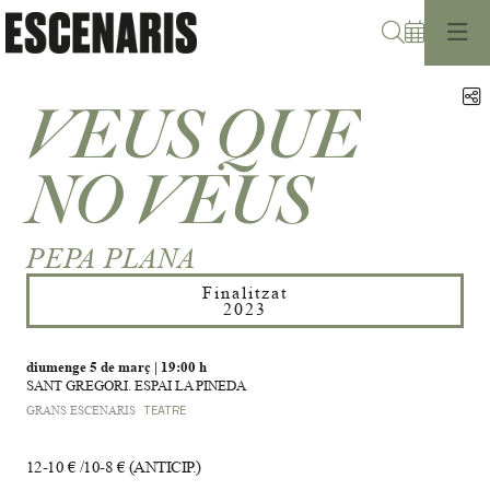
Cerca
C
VEUS QUE
NO VEUS
PEPA PLANA
Finalitzat
2023
diumenge 5 de març
|
19:00 h
SANT GREGORI. ESPAI LA PINEDA
GRANS ESCENARIS
TEATRE
12-10 € /10-8 € (ANTICIP.)