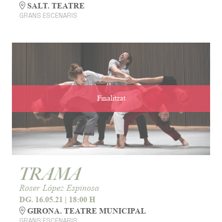
SALT. TEATRE
GRANS ESCENARIS
Finalitzat
TRAMA
Roser López Espinosa
DG. 16.05.21
|
18:00 H
GIRONA. TEATRE MUNICIPAL
GRANS ESCENARIS