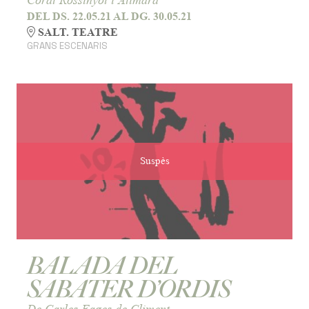
Coral Rossinyol i Alimara
DEL DS. 22.05.21
AL DG. 30.05.21
SALT. TEATRE
GRANS ESCENARIS
Suspès
BALADA DEL
SABATER D’ORDIS
De Carles Fages de Climent