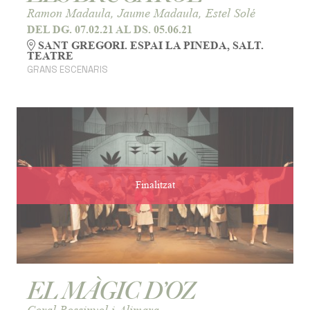
Ramon Madaula, Jaume Madaula, Estel Solé
DEL DG. 07.02.21
AL DS. 05.06.21
SANT GREGORI. ESPAI LA PINEDA, SALT.
TEATRE
GRANS ESCENARIS
Finalitzat
EL MÀGIC D’OZ