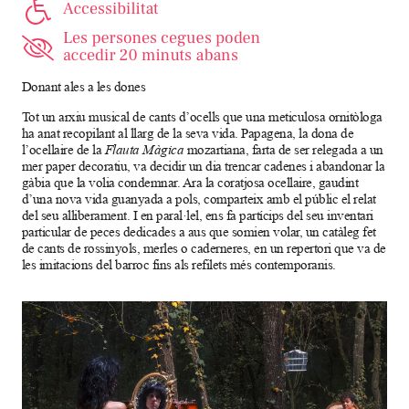
Donant ales a les dones
Tot un arxiu musical de cants d’ocells que una meticulosa ornitòloga
ha anat recopilant al llarg de la seva vida. Papagena, la dona de
l’ocellaire de la
Flauta Màgica
mozartiana, farta de ser relegada a un
mer paper decoratiu, va decidir un dia trencar cadenes i abandonar la
gàbia que la volia condemnar. Ara la coratjosa ocellaire, gaudint
d’una nova vida guanyada a pols, comparteix amb el públic el relat
del seu alliberament. I en paral·lel, ens fa partícips del seu inventari
particular de peces dedicades a aus que somien volar, un catàleg fet
de cants de rossinyols, merles o caderneres, en un repertori que va de
les imitacions del barroc fins als refilets més contemporanis.