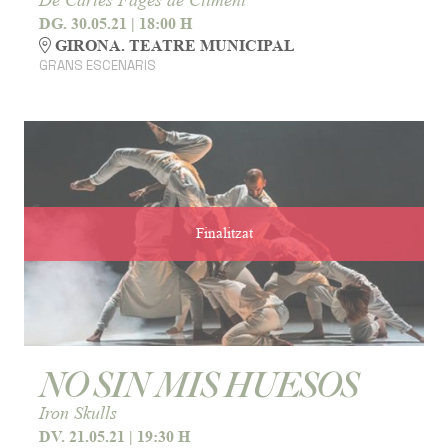
DG. 30.05.21
|
18:00 H
GIRONA. TEATRE MUNICIPAL
GRANS ESCENARIS
Finalitzat
NO SIN MIS HUESOS
Iron Skulls
DV. 21.05.21
|
19:30 H