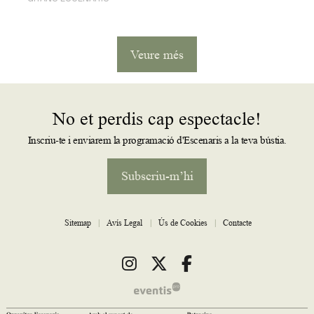
Veure més
No et perdis cap espectacle!
Inscriu-te i enviarem la programació d'Escenaris a la teva bústia.
Subscriu-m’hi
Sitemap
|
Avís Legal
|
Ús de Cookies
|
Contacte
Link a instagram
Link a twitter
Link a facebook