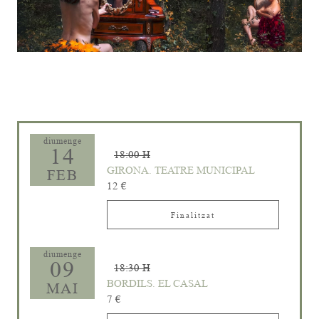
Diapositiva 1 de 1
diumenge
14
18:00 H
GIRONA. TEATRE MUNICIPAL
FEB
12 €
Finalitzat
diumenge
09
18:30 H
BORDILS. EL CASAL
MAI
7 €