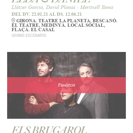
Llàtzer Garcia, David Planas - Meritxell Yanes
DEL DV. 22.01.21
AL DS. 12.06.21
GIRONA. TEATRE LA PLANETA, BESCANÓ.
EL TEATRE, MEDINYÀ. LOCAL SOCIAL,
FLAÇÀ. EL CASAL
GRANS ESCENARIS
Finalitzat
ELS BRUGAROL