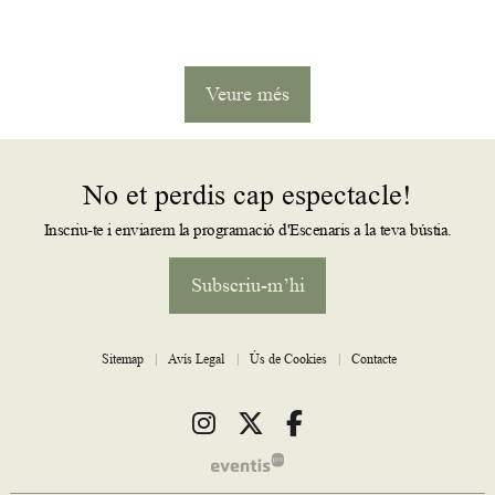
Veure més
No et perdis cap espectacle!
Inscriu-te i enviarem la programació d'Escenaris a la teva bústia.
Subscriu-m’hi
Sitemap
|
Avís Legal
|
Ús de Cookies
|
Contacte
Link a instagram
Link a twitter
Link a facebook