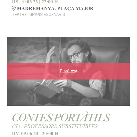
DS. 10.06.23
|
22:00 H
MADREMANYA. PLAÇA MAJOR
TEATRE
GRANS ESCENARIS
Finalitzat
CONTES PORTÀTILS
CIA. PROFESSORS SUBSTITUÏBLES
DV. 09.06.23
|
20:00 H