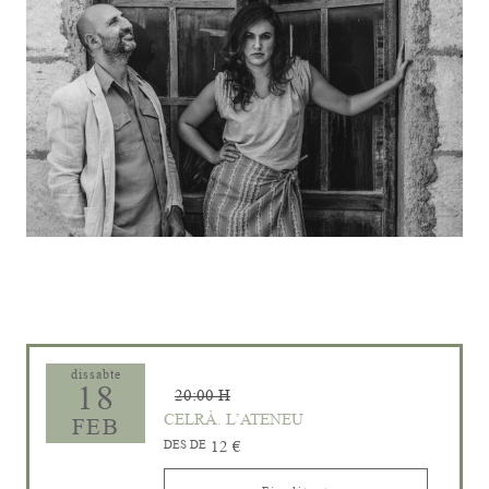
Diapositiva 1 de 1
dissabte
18
20:00 H
CELRÀ. L’ATENEU
FEB
DES DE
12 €