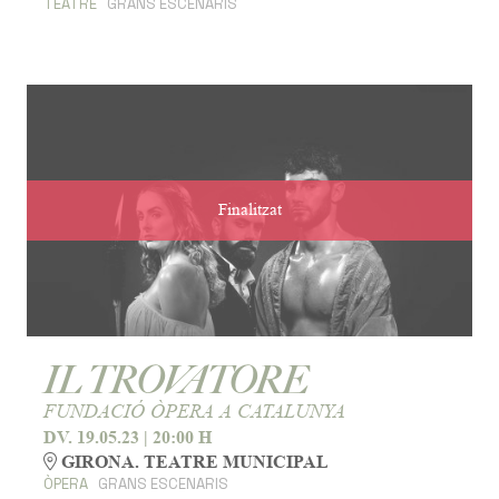
TEATRE
GRANS ESCENARIS
Finalitzat
IL TROVATORE
FUNDACIÓ ÒPERA A CATALUNYA
DV. 19.05.23
|
20:00 H
GIRONA. TEATRE MUNICIPAL
ÒPERA
GRANS ESCENARIS