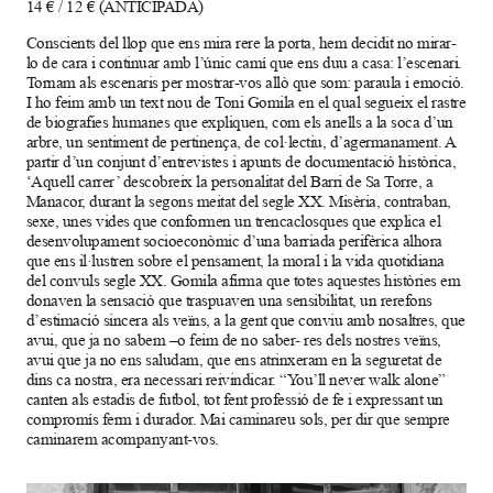
14 € / 12 € (ANTICIPADA)
Conscients del llop que ens mira rere la porta, hem decidit no mirar-
lo de cara i continuar amb l’únic camí que ens duu a casa: l’escenari.
Tornam als escenaris per mostrar-vos allò que som: paraula i emoció.
I ho feim amb un text nou de Toni Gomila en el qual segueix el rastre
de biografies humanes que expliquen, com els anells a la soca d’un
arbre, un sentiment de pertinença, de col·lectiu, d’agermanament. A
partir d’un conjunt d’entrevistes i apunts de documentació històrica,
‘Aquell carrer’ descobreix la personalitat del Barri de Sa Torre, a
Manacor, durant la segons meitat del segle XX. Misèria, contraban,
sexe, unes vides que conformen un trencaclosques que explica el
desenvolupament socioeconòmic d’una barriada perifèrica alhora
que ens il·lustren sobre el pensament, la moral i la vida quotidiana
del convuls segle XX. Gomila afirma que totes aquestes històries em
donaven la sensació que traspuaven una sensibilitat, un rerefons
d’estimació sincera als veïns, a la gent que conviu amb nosaltres, que
avui, que ja no sabem –o feim de no saber- res dels nostres veïns,
avui que ja no ens saludam, que ens atrinxeram en la seguretat de
dins ca nostra, era necessari reivindicar. “You’ll never walk alone”
canten als estadis de futbol, tot fent professió de fe i expressant un
compromís ferm i durador. Mai caminareu sols, per dir que sempre
caminarem acompanyant-vos.