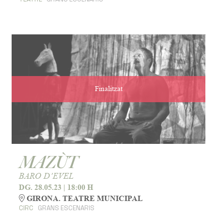
Finalitzat
MAZÙT
BARO D’EVEL
DG. 28.05.23
|
18:00 H
GIRONA. TEATRE MUNICIPAL
CIRC
GRANS ESCENARIS